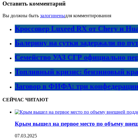
Оставить комментарий
Вы должны быть
залогинены
для комментирования
Кроссовер Luxeed RX от Chery и Hu
Балерину на сутки задержали по пу
Семейство УАЗ СГР официально пер
Топливный кризис: бензиновый кра
Заговор в ФИФА: три конфедераци
СЕЙЧАС ЧИТАЮТ
Крым вышел на первое место по объему вне
07.03.2025