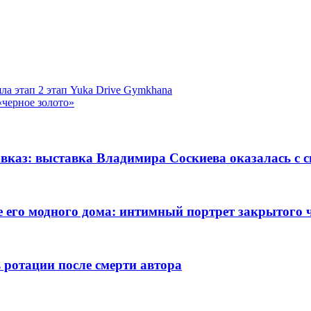
ла этап 2 этап Yuka Drive Gymkhana
«черное золото»
авказ: выставка Владимира Соскиева оказалась с
 его модного дома: интимный портрет закрытого 
 ротации после смерти автора