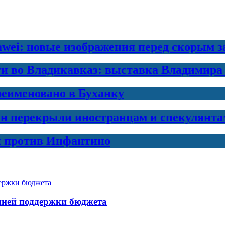
awei: новые изображения перед скорым 
ти во Владикавказ: выставка Владимира
еименовано в Буханку
н перекрыли иностранцам и спекулянта
и против Инфантино
шней поддержки бюджета