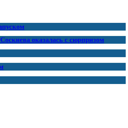
запуском
 Соскиева оказалась с сюрпризом
м