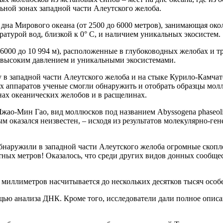
ьной зонах западной части Алеутского желоба.
 дна Мирового океана (от 2500 до 6000 метров), занимающая ок
атурой вод, близкой к 0° C, и наличием уникальных экосистем.
 6000 до 10 994 м), расположенные в глубоководных желобах и т
рхвысоким давлением и уникальными экосистемами.
 в западной части Алеутского желоба и на стыке Курило-Камча
аппаратов ученые смогли обнаружить и отобрать образцы моллю
нах океанических желобов и в расщелинах.
Чжао-Мин Гао, вид моллюсков под названием Abyssogena phaseol
еным оказался неизвестен, – исходя из результатов молекулярно-
обнаружили в западной части Алеутского желоба огромные скоп
тных метров! Оказалось, что среди других видов донных сообще
2 миллиметров насчитывается до нескольких десятков тысяч особ
ью анализа ДНК. Кроме того, исследователи дали полное опис