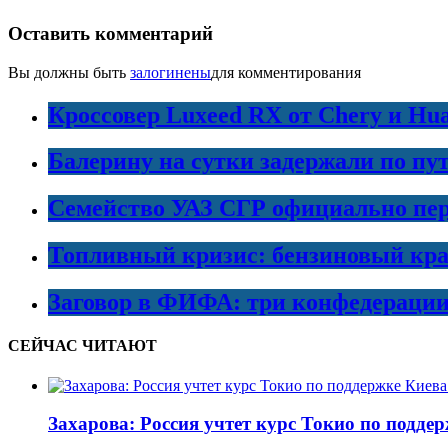
Оставить комментарий
Вы должны быть
залогинены
для комментирования
Кроссовер Luxeed RX от Chery и Hu
Балерину на сутки задержали по пу
Семейство УАЗ СГР официально пер
Топливный кризис: бензиновый кра
Заговор в ФИФА: три конфедераци
СЕЙЧАС ЧИТАЮТ
Захарова: Россия учтет курс Токио по подде