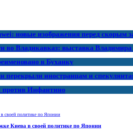
awei: новые изображения перед скорым 
ти во Владикавказ: выставка Владимира
еименовано в Буханку
н перекрыли иностранцам и спекулянта
и против Инфантино
ржке Киева в своей политике по Японии