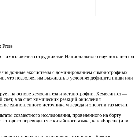
 Press
 Тихого океана сотрудниками Национального научного центра
бразия донные экосистемы с доминированием симбиотрофных
ми, что позволяет им выживать в условиях дефицита пищи или
рует на основе хемосинтеза и метанотрофии. Хемосинтез —
 свет, а за счет химических реакций окисления
стве единственного источника углерода и энергии газ метан.
ультаты совместного исследования, проведенного на борту
 которого переводится с китайского языка, как «Борец» (или
осадочных пород в воду просачивается метан. Ученые