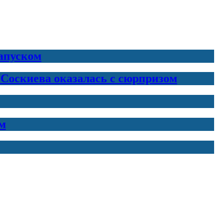
запуском
 Соскиева оказалась с сюрпризом
м