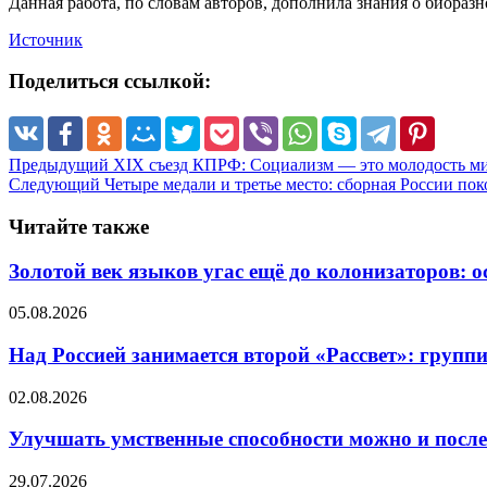
Данная работа, по словам авторов, дополнила знания о биораз
Источник
Поделиться ссылкой:
Предыдущий
XIX cъезд КПРФ: Социализм — это молодость ми
Следующий
Четыре медали и третье место: сборная России п
Читайте также
Золотой век языков угас ещё до колонизаторов: о
05.08.2026
Над Россией занимается второй «Рассвет»: групп
02.08.2026
Улучшать умственные способности можно и после
29.07.2026