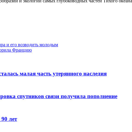
нообразии и экологии самых глубоководных частей Тихого океана
ра и его возводить молодым
окорила Францию
сталась малая часть утерянного наследия
ировка спутников связи получила пополнение
 90 лет