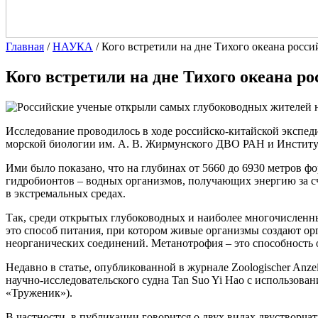
Главная
/
НАУКА
/
Кого встретили на дне Тихого океана росс
Кого встретили на дне Тихого океана р
Исследование проводилось в ходе российско-китайской экспед
морской биологии им. А. В. Жирмунского ДВО РАН и Институт
Ими было показано, что на глубинах от 5660 до 6930 метров
гидробионтов – водных организмов, получающих энергию за сч
в экстремальных средах.
Так, среди открытых глубоководных и наиболее многочисленн
это способ питания, при котором живые организмы создают орга
неорганических соединений. Метанотрофия – это способность о
Недавно в статье, опубликованной в журнале Zoologischer Anze
научно-исследовательского судна Tan Suo Yi Hao с использова
«Труженик»).
В частности, в публикации говорится о двух видах двустворчат