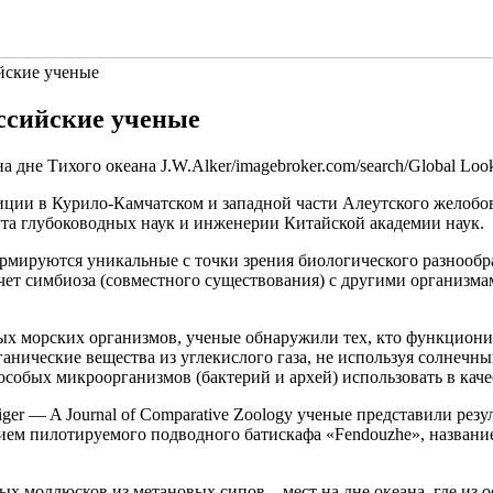
ийские ученые
оссийские ученые
J.W.Alker/imagebroker.com/search/Global Look
иции в Курило-Камчатском и западной части Алеутского
желобов
а глубоководных наук и инженерии Китайской академии наук.
 формируются уникальные с точки зрения биологического разноо
ет симбиоза (совместного существования) с другими организма
ых морских организмов, ученые обнаружили тех, кто функциони
нические вещества из углекислого газа, не используя солнечный
собых микроорганизмов (бактерий и архей) использовать в каче
iger — A Journal of Comparative Zoology ученые представили рез
нием пилотируемого подводного батискафа «Fendouzhe», название
ых моллюсков из метановых сипов – мест на дне океана, где из 