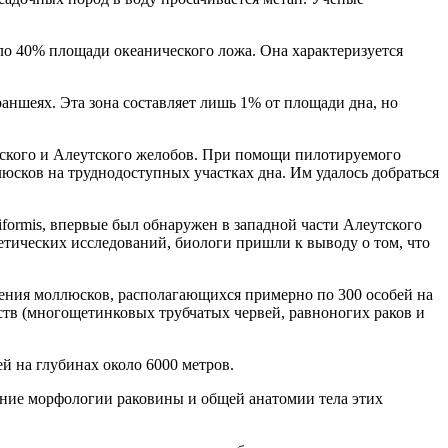
оло 40% площади океанического ложа. Она характеризуется
раншеях. Эта зона составляет лишь 1% от площади дна, но
тского и Алеутского желобов. При помощи пилотируемого
сков на труднодоступных участках дна. Им удалось добраться
iformis, впервые был обнаружен в западной части Алеутского
генетических исследований, биологи пришли к выводу о том, что
ления моллюсков, располагающихся примерно по 300 особей на
ств (многощетинковых трубчатых червей, равноногих раков и
ей на глубинах около 6000 метров.
ание морфологии раковины и общей анатомии тела этих