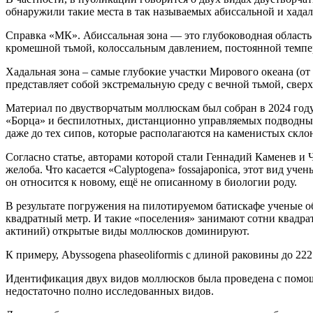
обнаружили такие места в так называемых абиссальной и хадал
Справка «МК». Абиссальная зона — это глубоководная область
кромешной тьмой, колоссальным давлением, постоянной темпер
Хадальная зона – самые глубокие участки Мирового океана (от
представляет собой экстремальную среду с вечной тьмой, све
Материал по двустворчатым моллюскам был собран в 2024 году
«Борца» и беспилотных, дистанционно управляемых подводных 
даже до тех сипов, которые располагаются на каменистых скло
Согласно статье, авторами которой стали Геннадий Каменев и 
желоба. Что касается «Calyptogena» fossajaponica, этот вид уч
он относится к новому, ещё не описанному в биологии роду.
В результате погружения на пилотируемом батискафе ученые 
квадратный метр. И такие «поселения» занимают сотни квадра
актиний) открытые виды моллюсков доминируют.
К примеру, Abyssogena phaseoliformis с длиной раковины до 22
Идентификация двух видов моллюсков была проведена с помощ
недостаточно полно исследованных видов.