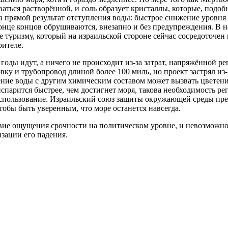
аться растворённой, и соль образует кристаллы, которые, подоб
 прямой результат отступления воды: быстрое снижение уровня п
конце концов обрушиваются, внезапно и без предупреждения. В 
же туризму, который на израильской стороне сейчас сосредото
рителе.
оды идут, а ничего не происходит из-за затрат, напряжённой р
вку и трубопровод длиной более 100 миль, но проект застрял из
ление воды с другим химическим составом может вызвать цветен
спарится быстрее, чем достигнет моря, такова необходимость р
 использование. Израильский союз защиты окружающей среды пр
чтобы быть уверенным, что море останется навсегда.
вие ощущения срочности на политическом уровне, и невозможно 
изации его падения.