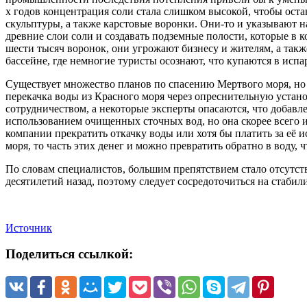
х годов концентрация соли стала слишком высокой, чтобы остав
скульптуры, а также карстовые воронки. Они-то и указывают на
древние слои соли и создавать подземные полости, которые в 
шести тысяч воронок, они угрожают бизнесу и жителям, а так
бассейне, где немногие туристы осознают, что купаются в испа
Существует множество планов по спасению Мертвого моря, но г
перекачка воды из Красного моря через опреснительную устано
сотрудничеством, а некоторые эксперты опасаются, что добав
использованием очищенных сточных вод, но она скорее всего и
компании прекратить откачку воды или хотя бы платить за её
моря, то часть этих денег и можно превратить обратно в воду, 
По словам специалистов, большим препятствием стало отсутст
десятилетий назад, поэтому следует сосредоточиться на стабил
Источник
Поделиться ссылкой: