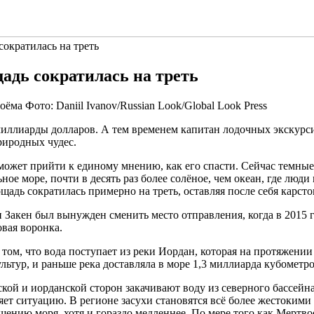
сократилась на треть
адь сократилась на треть
Фото: Daniil Ivanov/Russian Look/Global Look Press
 миллиарды долларов. А тем временем капитан лодочных
экскурс
риродных чудес.
 может прийти к единому мнению, как его спасти. Сейчас темны
е море, почти в десять раз более солёное, чем океан, где люди
лощадь сократилась примерно на треть, оставляя после себя кар
Закен был вынужден сменить место отправления, когда в 2015 го
овая воронка.
том, что вода поступает из реки Иордан, которая на протяжении 
ьтур, и раньше река доставляла в море 1,3 миллиарда кубометро
й и иорданской сторон закачивают воду из северного бассейна 
ет ситуацию. В регионе засухи становятся всё более жестокими
ию моря, хотя и гораздо медленнее. По мере того как Мертвое 