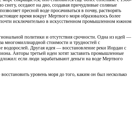
но снегу, оседают на дно, создавая причудливые соляные
озволяет пресной воде просачиваться в почву, растворять
настоящее время вокруг Мертвого моря образовалось более
чен почти исключительно в искусственном промышленном южном
егиональной политики и отсутствия срочности. Одна из идей —
-за многомиллиардной стоимости и трудностей с
ие водорослей. Другая идея — восстановление реки Иордан с
егиона. Авторы третьей идеи хотят заставить промышленные
едложил: если люди зарабатывают деньги на воде Мертвого
восстановить уровень моря до того, каким он был несколько