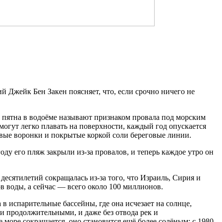
ий Джейк Бен Закен поясняет, что, если срочно ничего не
е пятна в водоёме называют признаком провала под морским
 могут легко плавать на поверхности, каждый год опускается
стовые воронки и покрытые коркой соли береговые линии.
ду его пляж закрыли из-за провалов, и теперь каждое утро он
десятилетий сокращалась из-за того, что Израиль, Сирия и
в воды, а сейчас — всего около 100 миллионов.
в испарительные бассейны, где она исчезает на солнце,
 и продолжительными, и даже без отвода рек и
море сокращается, оно становится ещё более солёным: с 1980-