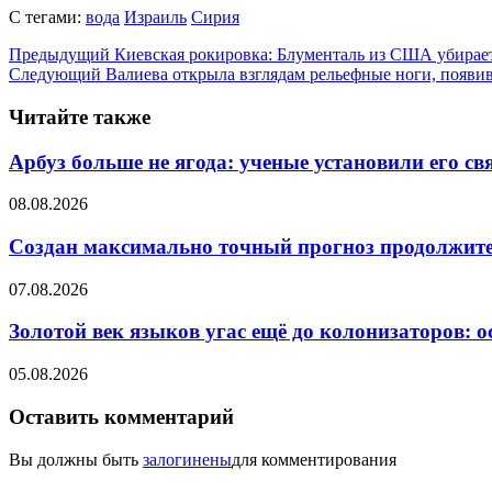
С тегами:
вода
Израиль
Сирия
Предыдущий
Киевская рокировка: Блументаль из США убирает
Следующий
Валиева открыла взглядам рельефные ноги, появи
Читайте также
Арбуз больше не ягода: ученые установили его св
08.08.2026
Создан максимально точный прогноз продолжите
07.08.2026
Золотой век языков угас ещё до колонизаторов: о
05.08.2026
Оставить комментарий
Вы должны быть
залогинены
для комментирования