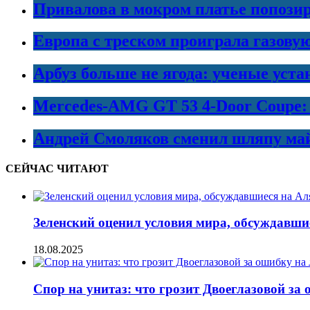
Привалова в мокром платье попозир
Европа с треском проиграла газовую
Арбуз больше не ягода: ученые уста
Mercedes-AMG GT 53 4-Door Coupe:
Андрей Смоляков сменил шляпу майо
СЕЙЧАС ЧИТАЮТ
Зеленский оценил условия мира, обсуждавши
18.08.2025
Спор на унитаз: что грозит Двоеглазовой за