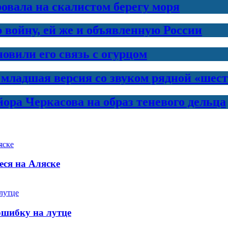
овала на скалистом берегу моря
 войну, ей же и объявленную России
новили его связь с огурцом
 младшая версия со звуком рядной «шес
ра Черкасова на образ теневого дельца
еся на Аляске
 ошибку на лутце