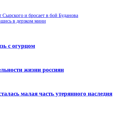
 Сырского и бросает в бой Буданова
вшись в дерзком мини
язь с огурцом
льности жизни россиян
сталась малая часть утерянного наследия