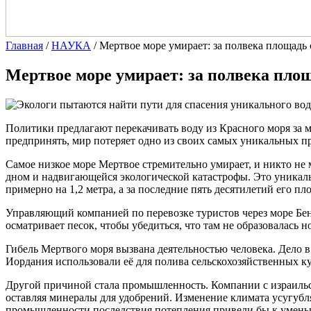
Главная
/
НАУКА
/
Мертвое море умирает: за полвека площадь 
Мертвое море умирает: за полвека площ
Политики предлагают перекачивать воду из Красного моря за
предпринять, мир потеряет одно из своих самых уникальных п
Самое низкое море Мертвое стремительно умирает, и никто не
дном и надвигающейся экологической катастрофы. Это уникально
примерно на 1,2 метра, а за последние пять десятилетий его п
Управляющий компанией по перевозке туристов через море Бен 
осматривает песок, чтобы убедиться, что там не образовалась н
Гибель Мертвого моря вызвана деятельностью человека. Дело в 
Иордания использовали её для полива сельскохозяйственных кул
Другой причиной стала промышленность. Компании с израильско
оставляя минералы для удобрений. Изменение климата усугубля
промышленности последствия потепления привели бы к уменьшен