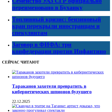
Семейство УАЗ СГР официально
переименовано в Буханку
Топливный кризис: бензиновый
кран перекрыли иностранцам и
спекулянтам
Заговор в ФИФА: три
конфедерации против Инфантино
СЕЙЧАС ЧИТАЮТ
Тараканов захотели превратить в
кибернетических шпионов будущего
22.12.2025