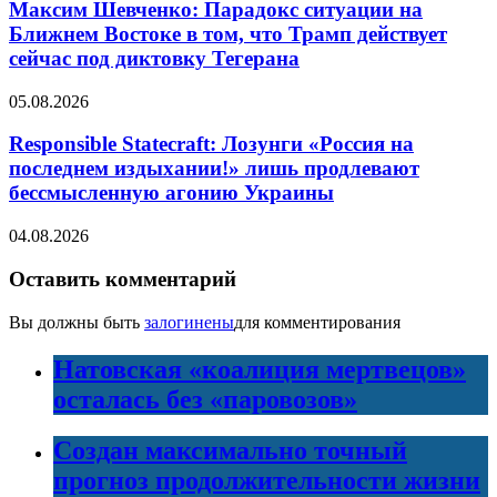
Максим Шевченко: Парадокс ситуации на
Ближнем Востоке в том, что Трамп действует
сейчас под диктовку Тегерана
05.08.2026
Responsible Statecraft: Лозунги «Россия на
последнем издыхании!» лишь продлевают
бессмысленную агонию Украины
04.08.2026
Оставить комментарий
Вы должны быть
залогинены
для комментирования
Натовская «коалиция мертвецов»
осталась без «паровозов»
Создан максимально точный
прогноз продолжительности жизни