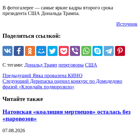
В фотогалерее — самые яркие кадры второго срока
президента США Дональда Трампа.
Источник
Поделиться ссылкой:
С тегами:
Дональд Трамп
переговоры
США
Предыдущий
Явка провалена КИНО
Следующий
Дерипаска оценил конкурс по Домодедово
фразой «Клондайк подморозило»
Читайте также
Натовская «коалиция мертвецов» осталась без
«паровозов»
07.08.2026