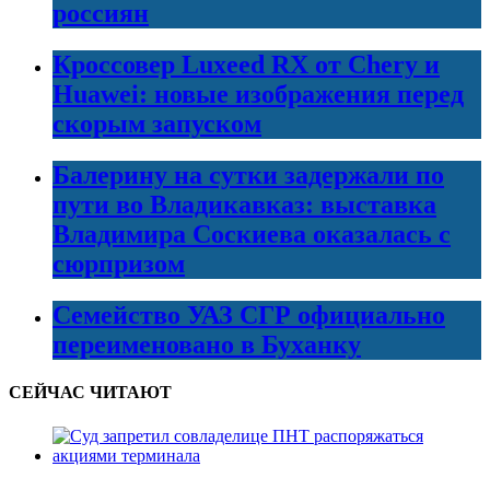
россиян
Кроссовер Luxeed RX от Chery и
Huawei: новые изображения перед
скорым запуском
Балерину на сутки задержали по
пути во Владикавказ: выставка
Владимира Соскиева оказалась с
сюрпризом
Семейство УАЗ СГР официально
переименовано в Буханку
СЕЙЧАС ЧИТАЮТ