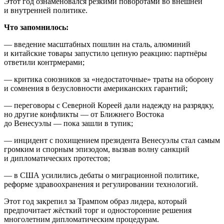
Этот год ознаменовался резкими поворотами во внешней
и внутренней политике.
Что запомнилось:
— введение масштабных пошлин на сталь, алюминий
и китайские товары запустило цепную реакцию: партнёры
ответили контрмерами;
— критика союзников за «недостаточные» траты на оборону
и сомнения в безусловности американских гарантий;
— переговоры с Северной Кореей дали надежду на разрядку,
но другие конфликты — от Ближнего Востока
до Венесуэлы — пока зашли в тупик;
— инцидент с похищением президента Венесуэлы стал самым
громким и спорным эпизодом, вызвав волну санкций
и дипломатических протестов;
— в США усилились дебаты о миграционной политике,
реформе здравоохранения и регулировании технологий.
Этот год закрепил за Трампом образ лидера, который
предпочитает жёсткий торг и односторонние решения
многолетним дипломатическим процедурам.