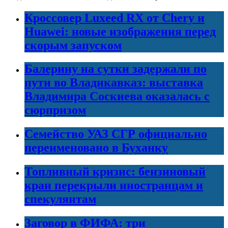
Кроссовер Luxeed RX от Chery и
Huawei: новые изображения перед
скорым запуском
Балерину на сутки задержали по
пути во Владикавказ: выставка
Владимира Соскиева оказалась с
сюрпризом
Семейство УАЗ СГР официально
переименовано в Буханку
Топливный кризис: бензиновый
кран перекрыли иностранцам и
спекулянтам
Заговор в ФИФА: три