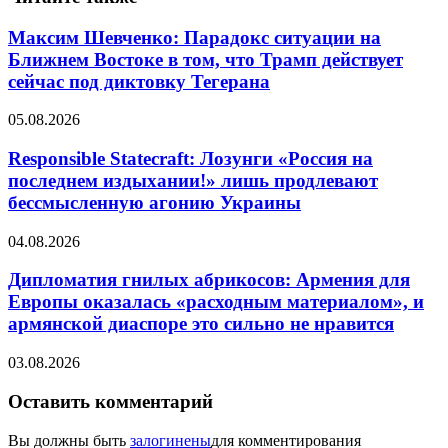
Максим Шевченко: Парадокс ситуации на
Ближнем Востоке в том, что Трамп действует
сейчас под диктовку Тегерана
05.08.2026
Responsible Statecraft: Лозунги «Россия на
последнем издыхании!» лишь продлевают
бессмысленную агонию Украины
04.08.2026
Дипломатия гнилых абрикосов: Армения для
Европы оказалась «расходным материалом», и
армянской диаспоре это сильно не нравится
03.08.2026
Оставить комментарий
Вы должны быть
залогинены
для комментирования