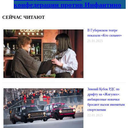
конфедерации против Инфантино
СЕЙЧАС ЧИТАЮТ
В Губернском театре
показали «Кто сильнее»
21.01.2025
Зимний Кубок РДС по
дрифту на «Жигулях»:
амбициозные новички
бросают вызов именитым
спортсменам
22.01.2025