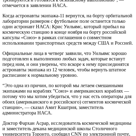
отмечается в заявлении НАСА.
Когда астронавты экипажа-11 вернутся, на борту орбитальной
лаборатории размером с футбольное поле останется только
один астронавт НАСА: Крис Уильямс, который прибыл на
космическую станцию в конце ноября на борту российской
капсулы «Союз» в рамках соглашения о совместном
использовании транспортных средств между США и Россией.
Официальные лица в четверг заявили, что Уильямс хорошо
подготовлен к выполнению любых задач, которые встанут
перед ним, и они уверены, что вскоре к нему присоединятся
астронавты экипажа из 12 человек, чтобы вернуть штатное
расписание к нормальному уровню.
“Это одна из причин, по которой мы летаем смешанными
экипажами на кораблях ”Союз» и американских кораблях —
потому что мы хотим убедиться, что у нас есть операторы для
обоих (американского и российского) сегментов космической
станции», — сказал Амит Кшатрия, заместитель
администратора НАСА.
Доктор Фархан Асрар, исследователь космической медицины
и заместитель декана медицинской школы Столичного
университета Торонто, сообщил CNN по электронной почте,