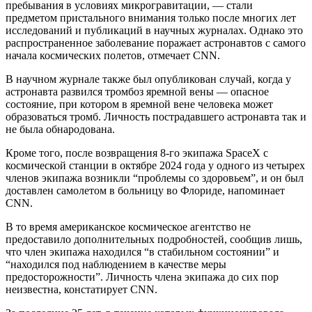
пребывания в условиях микрогравитации, — стали
предметом пристального внимания только после многих лет
исследований и публикаций в научных журналах. Однако это
распространенное заболевание поражает астронавтов с самого
начала космических полетов, отмечает CNN.
В научном журнале также был опубликован случай, когда у
астронавта развился тромбоз яремной вены — опасное
состояние, при котором в яремной вене человека может
образоваться тромб. Личность пострадавшего астронавта так и
не была обнародована.
Кроме того, после возвращения 8-го экипажа SpaceX с
космической станции в октябре 2024 года у одного из четырех
членов экипажа возникли “проблемы со здоровьем”, и он был
доставлен самолетом в больницу во Флориде, напоминает
CNN.
В то время американское космическое агентство не
предоставило дополнительных подробностей, сообщив лишь,
что член экипажа находился “в стабильном состоянии” и
“находился под наблюдением в качестве меры
предосторожности”. Личность члена экипажа до сих пор
неизвестна, констатирует CNN.