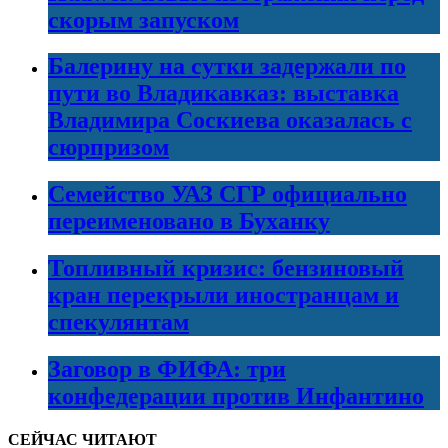
скорым запуском
Балерину на сутки задержали по
пути во Владикавказ: выставка
Владимира Соскиева оказалась с
сюрпризом
Семейство УАЗ СГР официально
переименовано в Буханку
Топливный кризис: бензиновый
кран перекрыли иностранцам и
спекулянтам
Заговор в ФИФА: три
конфедерации против Инфантино
СЕЙЧАС ЧИТАЮТ