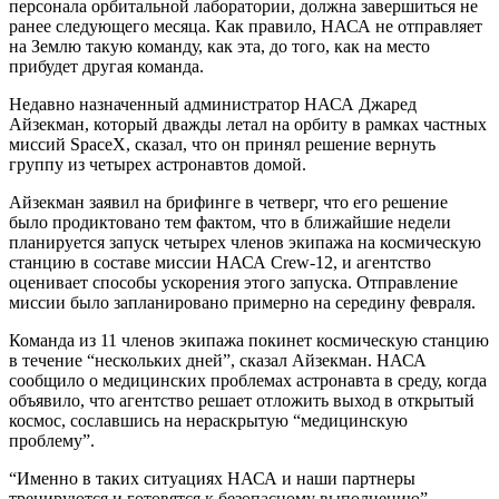
персонала орбитальной лаборатории, должна завершиться не
ранее следующего месяца. Как правило, НАСА не отправляет
на Землю такую команду, как эта, до того, как на место
прибудет другая команда.
Недавно назначенный администратор НАСА Джаред
Айзекман, который дважды летал на орбиту в рамках частных
миссий SpaceX, сказал, что он принял решение вернуть
группу из четырех астронавтов домой.
Айзекман заявил на брифинге в четверг, что его решение
было продиктовано тем фактом, что в ближайшие недели
планируется запуск четырех членов экипажа на космическую
станцию в составе миссии НАСА Crew-12, и агентство
оценивает способы ускорения этого запуска. Отправление
миссии было запланировано примерно на середину февраля.
Команда из 11 членов экипажа покинет космическую станцию
в течение “нескольких дней”, сказал Айзекман. НАСА
сообщило о медицинских проблемах астронавта в среду, когда
объявило, что агентство решает отложить выход в открытый
космос, сославшись на нераскрытую “медицинскую
проблему”.
“Именно в таких ситуациях НАСА и наши партнеры
тренируются и готовятся к безопасному выполнению”, —