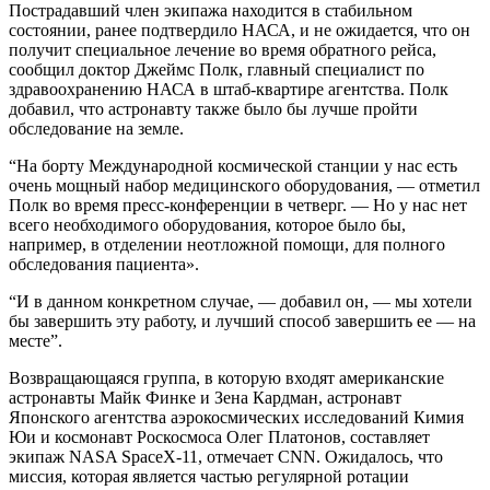
Пострадавший член экипажа находится в стабильном
состоянии, ранее подтвердило НАСА, и не ожидается, что он
получит специальное лечение во время обратного рейса,
сообщил доктор Джеймс Полк, главный специалист по
здравоохранению НАСА в штаб-квартире агентства. Полк
добавил, что астронавту также было бы лучше пройти
обследование на земле.
“На борту Международной космической станции у нас есть
очень мощный набор медицинского оборудования, — отметил
Полк во время пресс-конференции в четверг. — Но у нас нет
всего необходимого оборудования, которое было бы,
например, в отделении неотложной помощи, для полного
обследования пациента».
“И в данном конкретном случае, — добавил он, — мы хотели
бы завершить эту работу, и лучший способ завершить ее — на
месте”.
Возвращающаяся группа, в которую входят американские
астронавты Майк Финке и Зена Кардман, астронавт
Японского агентства аэрокосмических исследований Кимия
Юи и космонавт Роскосмоса Олег Платонов, составляет
экипаж NASA SpaceX-11, отмечает CNN. Ожидалось, что
миссия, которая является частью регулярной ротации