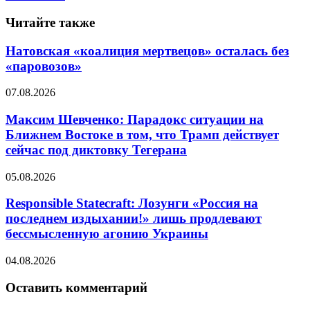
Читайте также
Натовская «коалиция мертвецов» осталась без
«паровозов»
07.08.2026
Максим Шевченко: Парадокс ситуации на
Ближнем Востоке в том, что Трамп действует
сейчас под диктовку Тегерана
05.08.2026
Responsible Statecraft: Лозунги «Россия на
последнем издыхании!» лишь продлевают
бессмысленную агонию Украины
04.08.2026
Оставить комментарий