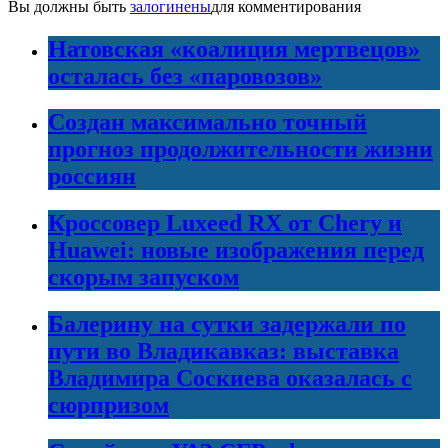
Вы должны быть
залогинены
для комментирования
Натовская «коалиция мертвецов»
осталась без «паровозов»
Создан максимально точный
прогноз продолжительности жизни
россиян
Кроссовер Luxeed RX от Chery и
Huawei: новые изображения перед
скорым запуском
Балерину на сутки задержали по
пути во Владикавказ: выставка
Владимира Соскиева оказалась с
сюрпризом