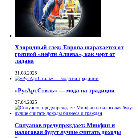
Хлоридный след: Европа шарахается от
грязной «нефти Алиева», как черт от
ладана
31.08.2025
«РусАртСтиль» — мода на традиции
27.04.2025
Силуанов предупреждает: Минфин и
налоговая будут лучше считать доходы