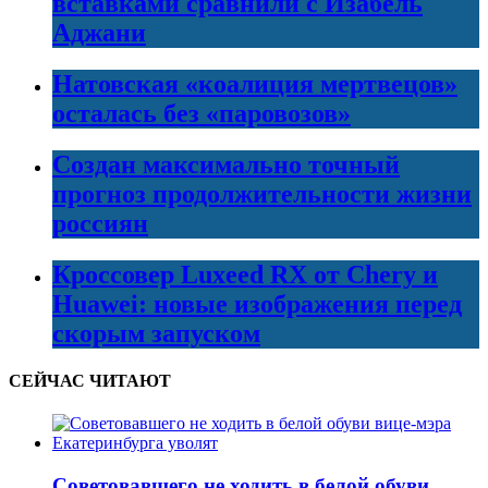
вставками сравнили с Изабель
Аджани
Натовская «коалиция мертвецов»
осталась без «паровозов»
Создан максимально точный
прогноз продолжительности жизни
россиян
Кроссовер Luxeed RX от Chery и
Huawei: новые изображения перед
скорым запуском
СЕЙЧАС ЧИТАЮТ
Советовавшего не ходить в белой обуви