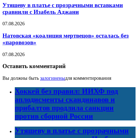
Утяшеву в платье с прозрачными вставками
сравнили с Изабель Аджани
07.08.2026
Натовская «коалиция мертвецов» осталась без
«паровозов»
07.08.2026
Оставить комментарий
Вы должны быть
залогинены
для комментирования
Хоккей без правил: ИИХФ под
аплодисменты скандинавов и
прибалтов продлила санкции
против сборной России
Утяшеву в платье с прозрачными