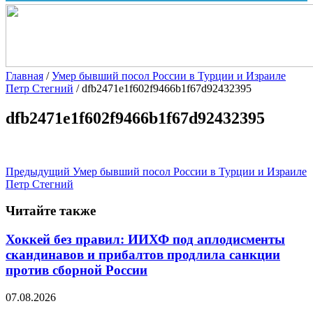
Главная
/
Умер бывший посол России в Турции и Израиле
Петр Стегний
/
dfb2471e1f602f9466b1f67d92432395
dfb2471e1f602f9466b1f67d92432395
Предыдущий
Умер бывший посол России в Турции и Израиле
Петр Стегний
Читайте также
Хоккей без правил: ИИХФ под аплодисменты
скандинавов и прибалтов продлила санкции
против сборной России
07.08.2026