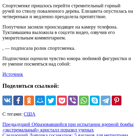
Спортсменке пришлось перейти стремительный горный
ручей по стволу поваленного дерева. Елизавета опустилась на
четвереньки и медленно преодолела препятствие.
Попутчики засняли происходящее на камеру телефона.
Туктамышева выложила в соцсети видео, озвучив его
уморительным комментарием.
, — подписала ролик спортсменка.
Подписчики оценили чувство юмора любимой фигуристки и
ее умение посмеяться над собой:
Источник
Поделиться ссылкой:
С тегами:
США
Предыдущий
Образовавшийся при испытании ядерной бомбы
«экстремальный» кристалл поразил ученых
Следующий
Ловушка госзакупок: 5 вагонов для метротрама