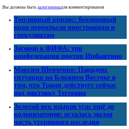
Вы должны быть
залогинены
для комментирования
Топливный кризис: бензиновый
кран перекрыли иностранцам и
спекулянтам
Заговор в ФИФА: три
конфедерации против Инфантино
Максим Шевченко: Парадокс
ситуации на Ближнем Востоке в
том, что Трамп действует сейчас
под диктовку Тегерана
Золотой век языков угас ещё до
колонизаторов: осталась малая
часть утерянного наследия