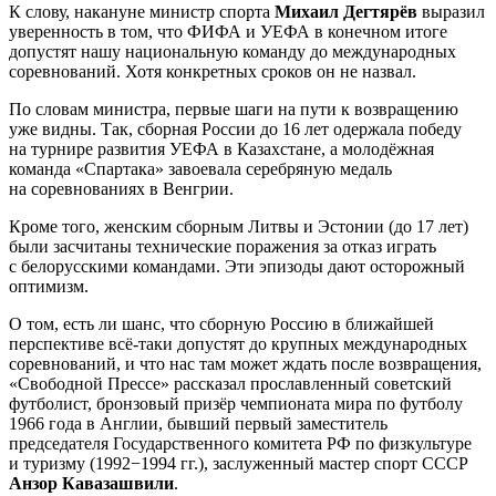
К слову, накануне министр спорта
Михаил Дегтярёв
выразил
уверенность в том, что ФИФА и УЕФА в конечном итоге
допустят нашу национальную команду до международных
соревнований. Хотя конкретных сроков он не назвал.
По словам министра, первые шаги на пути к возвращению
уже видны. Так, сборная России до 16 лет одержала победу
на турнире развития УЕФА в Казахстане, а молодёжная
команда «Спартака» завоевала серебряную медаль
на соревнованиях в Венгрии.
Кроме того, женским сборным Литвы и Эстонии (до 17 лет)
были засчитаны технические поражения за отказ играть
с белорусскими командами. Эти эпизоды дают осторожный
оптимизм.
О том, есть ли шанс, что сборную Россию в ближайшей
перспективе всё-таки допустят до крупных международных
соревнований, и что нас там может ждать после возвращения,
«Свободной Прессе» рассказал прославленный советский
футболист, бронзовый призёр чемпионата мира по футболу
1966 года в Англии, бывший первый заместитель
председателя Государственного комитета РФ по физкультуре
и туризму (1992−1994 гг.), заслуженный мастер спорт СССР
Анзор Кавазашвили
.