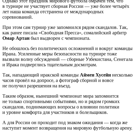
Однако этот праздник мирового футбола омрачён тем, что
в турнире не участвует сборная России — уже более четырёх
лет наша команда отстранена от международных
соревнований.
При этом сам турнир уже запомнился рядом скандалов. Так,
как ранее писала «Свободная Пресса», сомалийский арбитр
Омар Артан
был выдворен с чемпионата.
Не обошлось без политических осложнений и вокруг команды
Ирана. Усиленные меры безопасности на турнире тоже
вызвали волну обсуждений — сборные Узбекистана, Сенегала
и Ирака подверглись тщательным досмотрам.
Так, нападающий иракской команды
Аймен Хусейн
несколько
часов провёл на допросе, а фотограф сборной и вовсе
не получил разрешения на въезд.
Таким образом, нынешний чемпионат мира запомнится
не только спортивными событиями, но и рядом громких
скандалов, поднимающих вопросы о влиянии политики
и уровне комфорта для участников и болельщиков.
А для России он проходит под знаком ожидания — когда же
наступит момент возвращения на мировую футбольную арену.