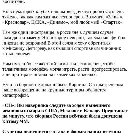
воспитали.
Но в некоторых клубах нашим звёздочкам пробиться очень
тяжело, так как там засилье легионеров. Возьмите «Зенит»,
«Краснодар», ЦСКА, «Динамо», мой любимый «Спартак».
Там же одни иностранцы, а россияне в лучшем случае
выходят на замену. Это в корне неверно, так мы наш футбол
никогда не возродим! В этой связи я хочу обратиться
к Михаилу Дегтяреву, как бывший спортивным чиновник
к нынешнему.
Нам нужен более жёсткий лимит на легионеров, чтобы
талантливая молодёжь могла играть, расти, прогрессировать,
а не протирать штаны на скамейках запасных.
Ну и в сборной не должно быть Карпина. С этим тренером
наше возвращение на крупные турниры обернётся
катастрофой.
«
СП»: Вы наверняка следите за ходом нынешнего
чемпионата мира в США, Мексике и Канаде. Представьте
на минуту, что сборная России всё‑таки была допущена
к этому ЧМ.
С учётом нынешнего состава и формы наших ведущих