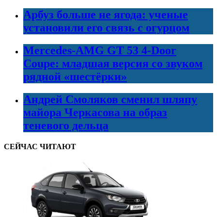
Арбуз больше не ягода: ученые
установили его связь с огурцом
Mercedes-AMG GT 53 4-Door
Coupe: младшая версия со звуком
рядной «шестёрки»
Андрей Смоляков сменил шляпу
майора Черкасова на образ
теневого дельца
СЕЙЧАС ЧИТАЮТ