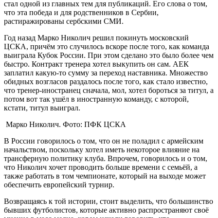
стал одной из главных тем для публикаций. Его слова о том,
что эта победа и для родственников в Сербии,
растиражированы сербскими СМИ.
Год назад Марко Николич решил покинуть московский
ЦСКА, причём это случилось вскоре после того, как команда
выиграла Кубок России. При этом сделано это было более чем
быстро. Контракт тренера хотел выкупить он сам. АЕК
заплатил какую-то сумму за переход наставника. Множество
обидных возгласов раздалось после того, как стало известно,
что тренер-иностранец сначала, мол, хотел бороться за титул, а
потом вот так ушёл в иностранную команду, с которой,
кстати, титул выиграл.
Марко Николич. Фото: ПФК ЦСКА
В России говорилось о том, что он не поладил с армейским
начальством, поскольку хотел иметь некоторое влияние на
трансферную политику клуба. Впрочем, говорилось и о том,
что Николич хочет проводить больше времени с семьёй, а
также работать в том чемпионате, который на выходе может
обеспечить европейский турнир.
Возвращаясь к той истории, стоит выделить, что большинство
бывших футболистов, которые активно распространяют своё