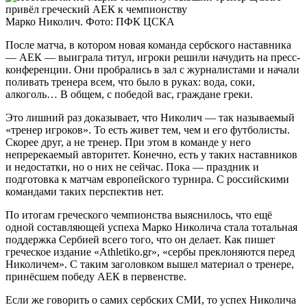
Марко Николич. Фото: ПФК ЦСКА
После матча, в котором новая команда сербского наставника
— АЕК — выиграла титул, игроки решили начудить на пресс-
конференции. Они пробрались в зал с журналистами и начали
поливать тренера всем, что было в руках: вода, соки,
алкоголь… В общем, с победой вас, граждане греки.
Это лишний раз доказывает, что Николич — так называемый
«тренер игроков». То есть живет тем, чем и его футболисты.
Скорее друг, а не тренер. При этом в команде у него
непререкаемый авторитет. Конечно, есть у таких наставников
и недостатки, но о них не сейчас. Пока — праздник и
подготовка к матчам европейского турнира. С российскими
командами таких перспектив нет.
По итогам греческого чемпионства выяснилось, что ещё
одной составляющей успеха Марко Николича стала тотальная
поддержка Сербией всего того, что он делает. Как пишет
греческое издание «Athletiko.gr», «сербы преклоняются перед
Николичем». С таким заголовком вышел материал о тренере,
принёсшем победу АЕК в первенстве.
Если же говорить о самих сербских СМИ, то успех Николича