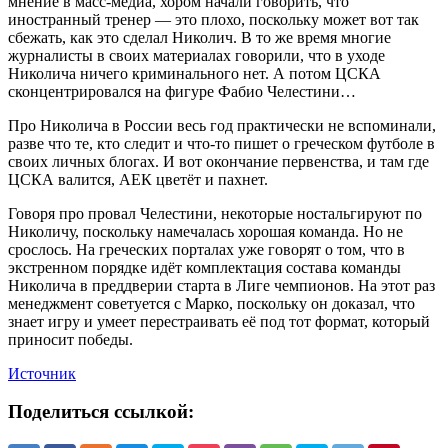
мнение в масс-медиа, хором начали говорить, что
иностранный тренер — это плохо, поскольку может вот так
сбежать, как это сделал Николич. В то же время многие
журналисты в своих материалах говорили, что в уходе
Николича ничего криминального нет. А потом ЦСКА
сконцентрировался на фигуре Фабио Челестини…
Про Николича в России весь год практически не вспоминали,
разве что те, кто следит и что-то пишет о греческом футболе в
своих личных блогах. И вот окончание первенства, и там где
ЦСКА валится, АЕК цветёт и пахнет.
Говоря про провал Челестини, некоторые ностальгируют по
Николичу, поскольку намечалась хорошая команда. Но не
срослось. На греческих порталах уже говорят о том, что в
экстренном порядке идёт комплектация состава команды
Николича в преддверии старта в Лиге чемпионов. На этот раз
менеджмент советуется с Марко, поскольку он доказал, что
знает игру и умеет перестраивать её под тот формат, который
приносит победы.
Источник
Поделиться ссылкой: