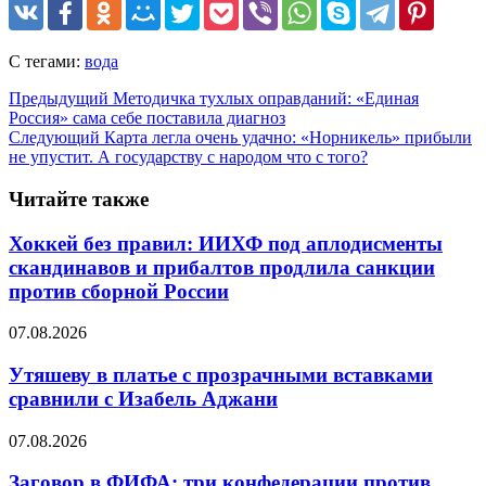
С тегами:
вода
Предыдущий
Методичка тухлых оправданий: «Единая
Россия» сама себе поставила диагноз
Следующий
Карта легла очень удачно: «Норникель» прибыли
не упустит. А государству с народом что с того?
Читайте также
Хоккей без правил: ИИХФ под аплодисменты
скандинавов и прибалтов продлила санкции
против сборной России
07.08.2026
Утяшеву в платье с прозрачными вставками
сравнили с Изабель Аджани
07.08.2026
Заговор в ФИФА: три конфедерации против