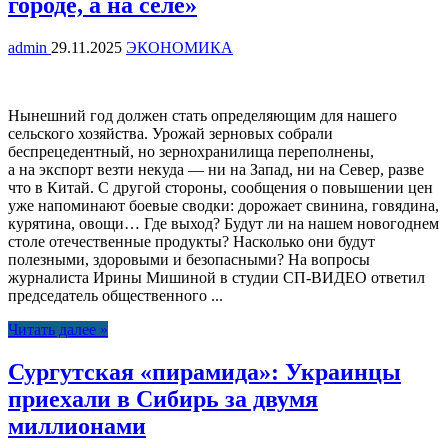
городе, а на селе»
admin
29.11.2025
ЭКОНОМИКА
Нынешний год должен стать определяющим для нашего
сельского хозяйства. Урожай зерновых собрали
беспрецедентный, но зернохранилища переполнены,
а на экспорт везти некуда — ни на Запад, ни на Север, разве
что в Китай. С другой стороны, сообщения о повышении цен
уже напоминают боевые сводки: дорожает свинина, говядина,
курятина, овощи… Где выход? Будут ли на нашем новогоднем
столе отечественные продукты? Насколько они будут
полезными, здоровыми и безопасными? На вопросы
журналиста Ирины Мишиной в студии СП-ВИДЕО ответил
председатель общественного ...
Читать далее »
Сургутская «пирамида»: Украинцы
приехали в Сибирь за двумя
миллионами