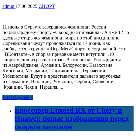
admin
17.06.2025
СПОРТ
11 июня в Сургуте завершился чемпионат России
по бильярдному спорту «Свободная пирамида». А уже 12-го
здесь же открылся чемпионат мира по этой дисциплине.
Соревнования будут продолжаться по 17 июня. Как
сообщается в группе «ЮграМегаСпорт» в социальной сети
«ВКонтакте», в спор за призовые места вступили 110
спортсменов из разных стран. В том числе, бильярдисты
из Азербайджана, Армении, Белоруссии, Казахстана,
Киргизии, Молдавии, Таджикистана, Туркмении,
Узбекистана. Будут и представители дальнего зарубежья:
из Германии, Испании, Румынии, Сербии, Словении,
Франции, Чехии, Израиля, ...
Читать далее »
Кроссовер Luxeed RX от Chery и
Huawei: новые изображения перед
скорым запуском