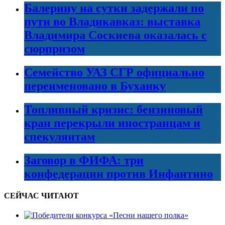
Балерину на сутки задержали по
пути во Владикавказ: выставка
Владимира Соскиева оказалась с
сюрпризом
Семейство УАЗ СГР официально
переименовано в Буханку
Топливный кризис: бензиновый
кран перекрыли иностранцам и
спекулянтам
Заговор в ФИФА: три
конфедерации против Инфантино
СЕЙЧАС ЧИТАЮТ