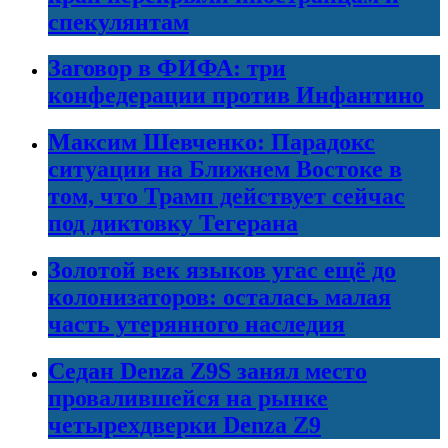
спекулянтам
Заговор в ФИФА: три
конфедерации против Инфантино
Максим Шевченко: Парадокс
ситуации на Ближнем Востоке в
том, что Трамп действует сейчас
под диктовку Тегерана
Золотой век языков угас ещё до
колонизаторов: осталась малая
часть утерянного наследия
Седан Denza Z9S занял место
провалившейся на рынке
четырехдверки Denza Z9