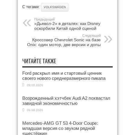
С тегами:
VOLKSWAGEN
Предыдущий
«Дьявол-2» в деталях: как Disney
оскорбили Китай одной сценой
Следующий
Кроссовер Chevrolet Sonic на базе
Onix: один мотор, две версии и допы
ЧИТАЙТЕ ТАКЖЕ
Ford раскрыл имя и стартовый ценник
своего нового среднеразмерного пикапа
09.08.2026
Возрожденный хэтчбек Audi A2 похвастал
завидной экономичностью
09.08.2026
Mercedes-AMG GT 53 4-Door Coupe:
младшая версия со звуком рядной
«шестёрки»