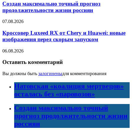
Создан максимально точный прогноз
продолжительности жизни россиян
07.08.2026
Кроссовер Luxeed RX от Chery и Huawei: новые
изображения перед скорым запуском
06.08.2026
Оставить комментарий
Вы должны быть
залогинены
для комментирования
Натовская «коалиция мертвецов»
осталась без «паровозов»
Создан максимально точный
прогноз продолжительности жизни
россиян