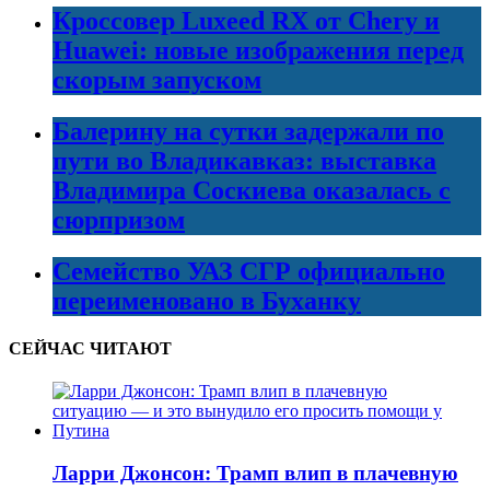
Кроссовер Luxeed RX от Chery и
Huawei: новые изображения перед
скорым запуском
Балерину на сутки задержали по
пути во Владикавказ: выставка
Владимира Соскиева оказалась с
сюрпризом
Семейство УАЗ СГР официально
переименовано в Буханку
СЕЙЧАС ЧИТАЮТ
Ларри Джонсон: Трамп влип в плачевную