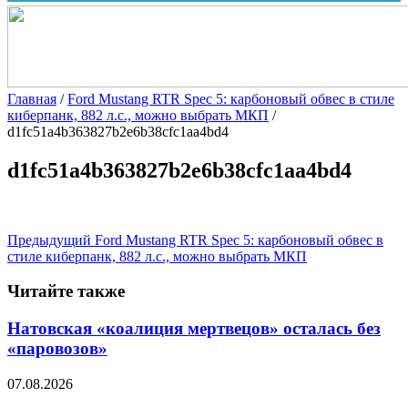
Главная
/
Ford Mustang RTR Spec 5: карбоновый обвес в стиле
киберпанк, 882 л.с., можно выбрать МКП
/
d1fc51a4b363827b2e6b38cfc1aa4bd4
d1fc51a4b363827b2e6b38cfc1aa4bd4
Предыдущий
Ford Mustang RTR Spec 5: карбоновый обвес в
стиле киберпанк, 882 л.с., можно выбрать МКП
Читайте также
Натовская «коалиция мертвецов» осталась без
«паровозов»
07.08.2026