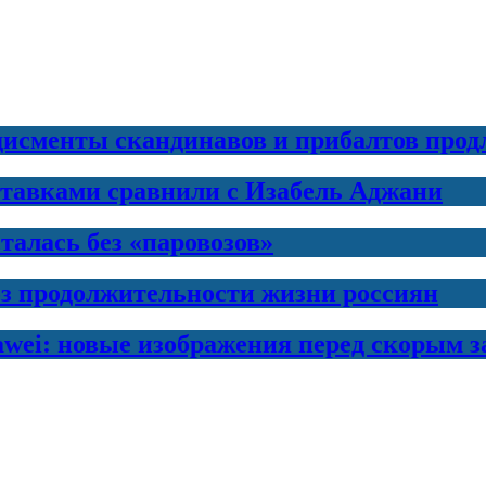
дисменты скандинавов и прибалтов прод
ставками сравнили с Изабель Аджани
талась без «паровозов»
з продолжительности жизни россиян
awei: новые изображения перед скорым 