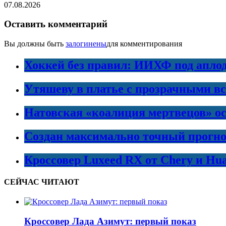
07.08.2026
Оставить комментарий
Вы должны быть
залогинены
для комментирования
Хоккей без правил: ИИХФ под апло
Утяшеву в платье с прозрачными в
Натовская «коалиция мертвецов» ос
Создан максимально точный прогно
Кроссовер Luxeed RX от Chery и Hu
СЕЙЧАС ЧИТАЮТ
Кроссовер Лада Азимут: первый показ