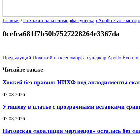
Главная
/
Похожий на ксеноморфа суперкар Apollo Evo с мотор
0cefca681f7b50b7527228264e3367da
Предыдущий
Похожий на ксеноморфа суперкар Apollo Evo с м
Читайте также
Хоккей без правил: ИИХФ под аплодисменты скан
07.08.2026
Утяшеву в платье с прозрачными вставками срав
07.08.2026
Натовская «коалиция мертвецов» осталась без «п