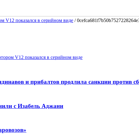
ом V12 показался в серийном виде
/
0cefca681f7b50b7527228264e
отором V12 показался в серийном виде
динавов и прибалтов продлила санкции против с
нили с Изабель Аджани
аровозов»