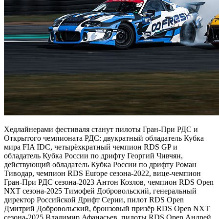
Хедлайнерами фестиваля станут пилоты Гран-При РДС и
Открытого чемпионата РДС: двукратный обладатель Кубка
мира FIA IDC, четырёхкратный чемпион RDS GP и
обладатель Кубка России по дрифту Георгий Чивчян,
действующий обладатель Кубка России по дрифту Роман
Тиводар, чемпион RDS Europe сезона-2022, вице-чемпион
Гран-При РДС сезона-2023 Антон Козлов, чемпион RDS Open
NXT сезона-2025 Тимофей Добровольский, генеральный
директор Российской Дрифт Серии, пилот RDS Open
Дмитрий Добровольский, бронзовый призёр RDS Open NXT
сезона-2025 Владимир Афанасьев, пилоты RDS Open Андрей