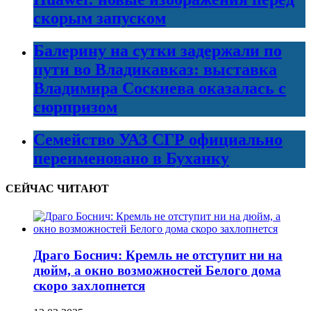
скорым запуском
Балерину на сутки задержали по
пути во Владикавказ: выставка
Владимира Соскиева оказалась с
сюрпризом
Семейство УАЗ СГР официально
переименовано в Буханку
СЕЙЧАС ЧИТАЮТ
Драго Боснич: Кремль не отступит ни на
дюйм, а окно возможностей Белого дома
скоро захлопнется