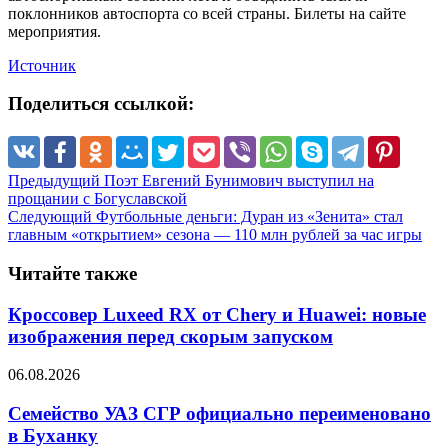
поклонников автоспорта со всей страны. Билеты на сайте
мероприятия.
Источник
Поделиться ссылкой:
Предыдущий
Поэт Евгений Бунимович выступил на
прощании с Богуславской
Следующий
Футбольные деньги: Дуран из «Зенита» стал
главным «открытием» сезона — 110 млн рублей за час игры
Читайте также
Кроссовер Luxeed RX от Chery и Huawei: новые
изображения перед скорым запуском
06.08.2026
Семейство УАЗ СГР официально переименовано
в Буханку