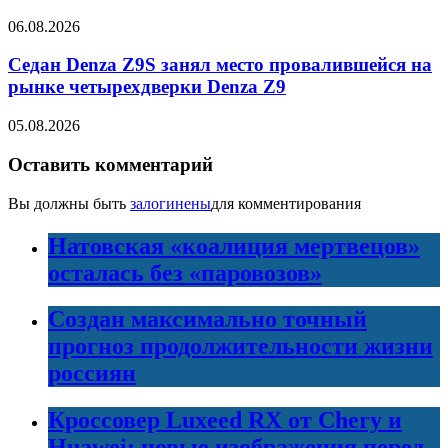
06.08.2026
Седан Denza Z9S занял место провалившейся на
рынке четырехдверки Denza Z9
05.08.2026
Оставить комментарий
Вы должны быть
залогинены
для комментирования
Натовская «коалиция мертвецов»
осталась без «паровозов»
Создан максимально точный
прогноз продолжительности жизни
россиян
Кроссовер Luxeed RX от Chery и
Huawei: новые изображения перед