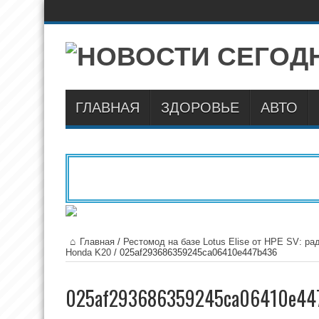
ГЛАВНАЯ
ЗДОРОВЬЕ
АВТО
Главная
/
Рестомод на базе Lotus Elise от HPE SV: р
Honda K20
/
025af293686359245ca06410e447b436
025af293686359245ca06410e44