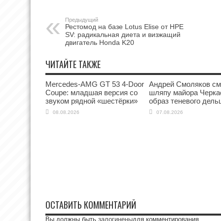
Предыдущий
Рестомод на базе Lotus Elise от HPE
SV: радикальная диета и визжащий
двигатель Honda K20
ЧИТАЙТЕ ТАКЖЕ
Mercedes-AMG GT 53 4-Door
Андрей Смоляков с
Coupe: младшая версия со
шляпу майора Черка
звуком рядной «шестёрки»
образ теневого дель
08.08.2026
07.08.2026
ОСТАВИТЬ КОММЕНТАРИЙ
Вы должны быть
залогинены
для комментирования