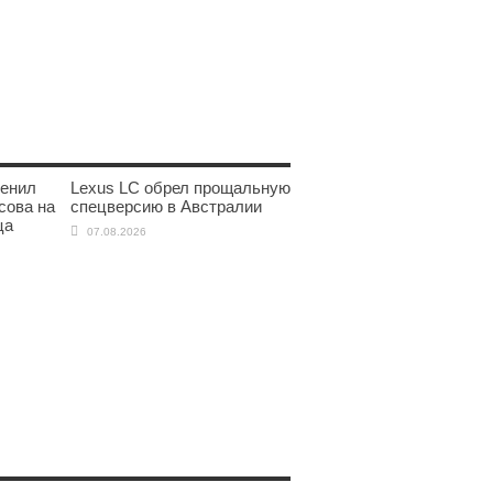
менил
Lexus LC обрел прощальную
сова на
спецверсию в Австралии
ца
07.08.2026