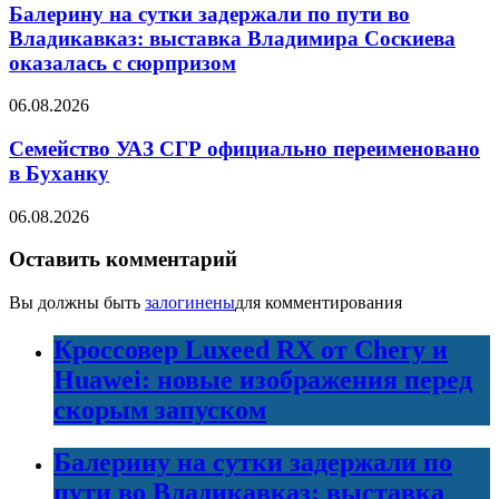
Балерину на сутки задержали по пути во
Владикавказ: выставка Владимира Соскиева
оказалась с сюрпризом
06.08.2026
Семейство УАЗ СГР официально переименовано
в Буханку
06.08.2026
Оставить комментарий
Вы должны быть
залогинены
для комментирования
Кроссовер Luxeed RX от Chery и
Huawei: новые изображения перед
скорым запуском
Балерину на сутки задержали по
пути во Владикавказ: выставка