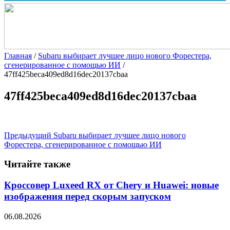
Главная
/
Subaru выбирает лучшее лицо нового Форестера,
сгенерированное с помощью ИИ
/
47ff425beca409ed8d16dec20137cbaa
47ff425beca409ed8d16dec20137cbaa
Предыдущий
Subaru выбирает лучшее лицо нового
Форестера, сгенерированное с помощью ИИ
Читайте также
Кроссовер Luxeed RX от Chery и Huawei: новые
изображения перед скорым запуском
06.08.2026