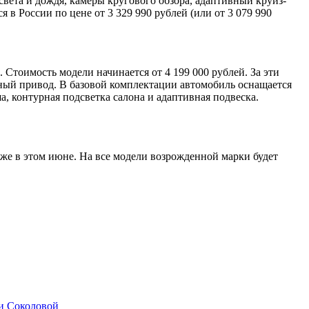
света и дождя, камеры кругового обзора, адаптивный круиз-
 в России по цене от 3 329 990 рублей (или от 3 079 990
Стоимость модели начинается от 4 199 000 рублей. За эти
лный привод. В базовой комплектации автомобиль оснащается
, контурная подсветка салона и адаптивная подвеска.
же в этом июне. На все модели возрожденной марки будет
и Соколовой