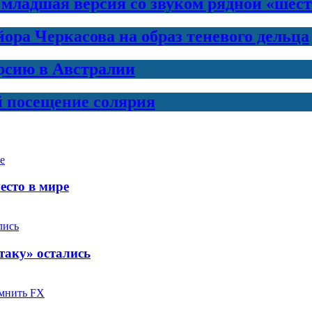
 младшая версия со звуком рядной «шес
ра Черкасова на образ теневого дельца
рсию в Австралии
й посещение солярия
есто в мире
таку» остались