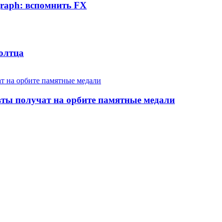
graph: вспомнить FX
олтца
вты получат на орбите памятные медали