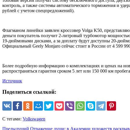
топовые версии получат систему бесключевого доступа, двухзо
контроль, а также системы автоматического торможения и удерж
рублей с учетом спецпредложений).
Флагманом линейки заявлен кроссовер Volga K50, представляющ
деньги покупатель получит 2-литровый турбомотор мощностью 
19-дюймовыми дисками, а за доплату будут доступны 20-дюймо
Официальный Geely Monjaro сейчас стоит в России от 4 599 990
Более подробную информацию о комплектациях и ценах на новы
распространяться гарантия сроком 5 лет или 150 000 км пробега
Источник
Поделиться ссылкой:
С тегами:
Volkswagen
Предыдущий
Отражение души: в Академии художеств раскрыва