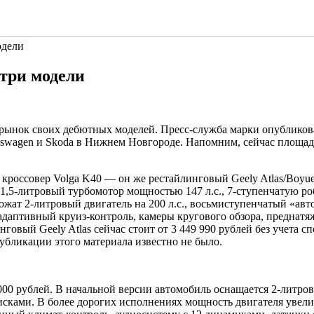
одели
 три модели
рынок своих дебютных моделей. Пресс-служба марки опубликова
kswagen и Skoda в Нижнем Новгороде. Напомним, сейчас площа
россовер Volga K40 — он же рестайлинговый Geely Atlas/Boyue
 1,5-литровый турбомотор мощностью 147 л.с., 7-ступенчатую р
жат 2-литровый двигатель на 200 л.с., восьмиступенчатый «авт
адаптивный круиз-контроль, камеры кругового обзора, преднатя
овый Geely Atlas сейчас стоит от 3 449 990 рублей без учета сп
убликации этого материала известно не было.
000 рублей. В начальной версии автомобиль оснащается 2-литро
ами. В более дорогих исполнениях мощность двигателя увеличат