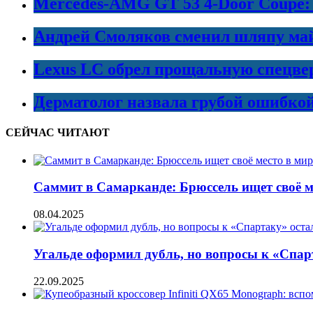
Mercedes-AMG GT 53 4-Door Coupe:
Андрей Смоляков сменил шляпу майо
Lexus LC обрел прощальную спецве
Дерматолог назвала грубой ошибко
СЕЙЧАС ЧИТАЮТ
Саммит в Самарканде: Брюссель ищет своё м
08.04.2025
Угальде оформил дубль, но вопросы к «Спар
22.09.2025