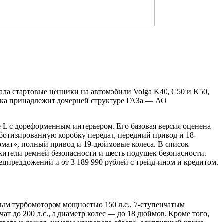
ла стартовые ценники на автомобили Volga K40, C50 и K50,
дка принадлежит дочерней структуре ГАЗа — АО
 L с дореформенным интерьером. Его базовая версия оценена
оботизированную коробку передач, передний привод и 18-
омат», полный привод и 19-дюймовые колеса. В список
жители ремней безопасности и шесть подушек безопасности.
ецпреддожений и от 3 189 990 рублей с трейд-ином и кредитом.
вым турбомотором мощностью 150 л.с., 7-ступенчатым
 до 200 л.с., а диаметр колес — до 18 дюймов. Кроме того,