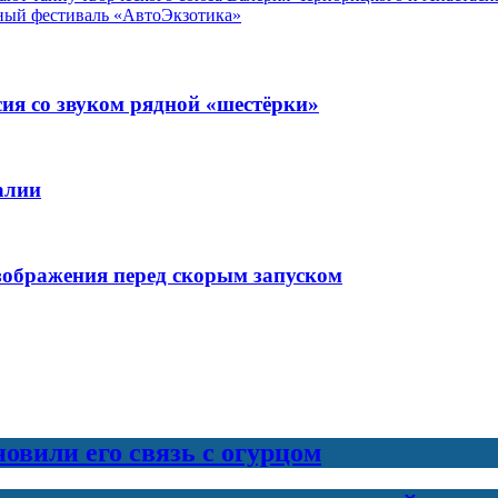
рный фестиваль «АвтоЭкзотика»
ия со звуком рядной «шестёрки»
алии
изображения перед скорым запуском
новили его связь с огурцом