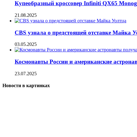
Купеобразный кроссовер Infiniti QX65 Mono
21.08.2025
CBS узнала о предстоящей отставке Майка У
03.05.2025
Космонавты России и американские астрона
23.07.2025
Новости в картинках