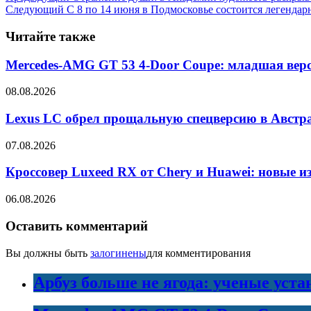
Следующий
С 8 по 14 июня в Подмосковье состоится легенда
Читайте также
Mercedes-AMG GT 53 4-Door Coupe: младшая верс
08.08.2026
Lexus LC обрел прощальную спецверсию в Австр
07.08.2026
Кроссовер Luxeed RX от Chery и Huawei: новые 
06.08.2026
Оставить комментарий
Вы должны быть
залогинены
для комментирования
Арбуз больше не ягода: ученые уста