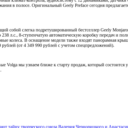
нный климат-контроль, аудиосистему с 12 динамиками, датчики 
ания в полосе. Оригинальный Geely Preface сегодня предлагается
ий собой слегка подретушированный бестселлер Geely Monjaro. 
238 л.с., 8-ступенчатую автоматическую коробку передач и по
вые колеса. В оснащение модели также входят панорамная крыша
 рублей (от 4 349 990 рублей с учетом спецпредложений).
е Volga мы узнаем ближе к старту продаж, который состоится у
.
ют тайну творческого союза Валерия Чернорицкого и Анастаси