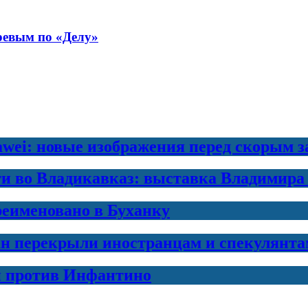
ревым по «Делу»
awei: новые изображения перед скорым 
ти во Владикавказ: выставка Владимира
еименовано в Буханку
н перекрыли иностранцам и спекулянта
и против Инфантино