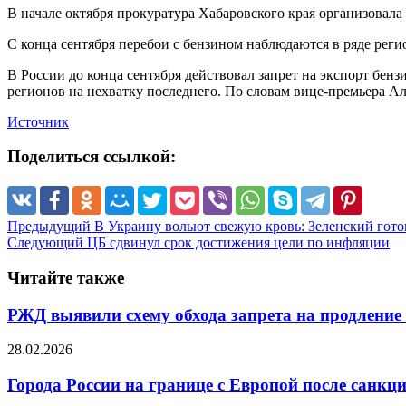
В начале октября прокуратура Хабаровского края организовала 
С конца сентября перебои с бензином наблюдаются в ряде реги
В России до конца сентября действовал запрет на экспорт бенз
регионов на нехватку последнего. По словам вице-премьера Але
Источник
Поделиться ссылкой:
Предыдущий
В Украину вольют свежую кровь: Зеленский готов
Следующий
ЦБ сдвинул срок достижения цели по инфляции
Читайте также
РЖД выявили схему обхода запрета на продление
28.02.2026
Города России на границе с Европой после санкц