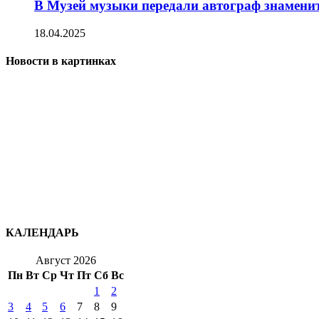
В Музей музыки передали автограф знамени
18.04.2025
Новости в картинках
КАЛЕНДАРЬ
Август 2026
Пн
Вт
Ср
Чт
Пт
Сб
Вс
1
2
3
4
5
6
7
8
9