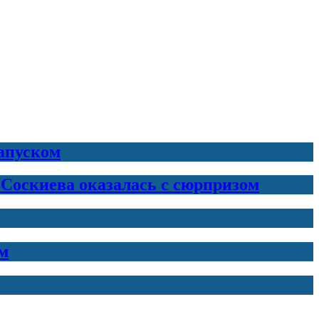
запуском
 Соскиева оказалась с сюрпризом
м