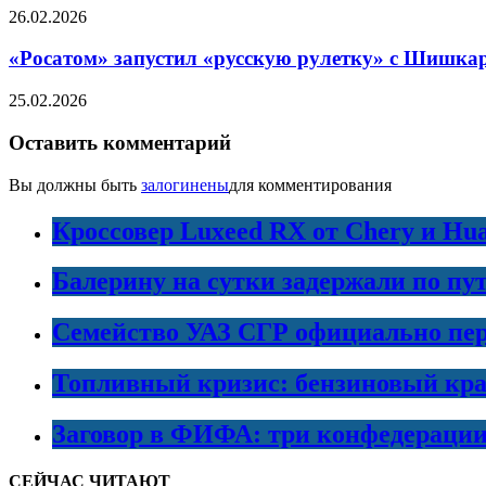
26.02.2026
«Росатом» запустил «русскую рулетку» с Шишка
25.02.2026
Оставить комментарий
Вы должны быть
залогинены
для комментирования
Кроссовер Luxeed RX от Chery и Hu
Балерину на сутки задержали по пу
Семейство УАЗ СГР официально пер
Топливный кризис: бензиновый кра
Заговор в ФИФА: три конфедераци
СЕЙЧАС ЧИТАЮТ