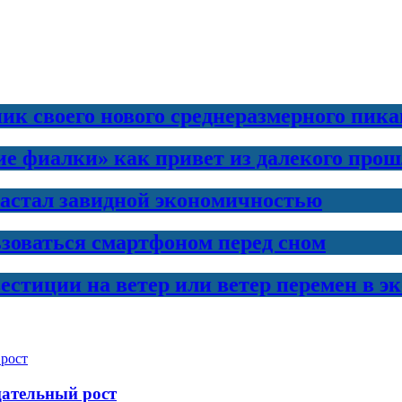
ик своего нового среднеразмерного пика
е фиалки» как привет из далекого прош
вастал завидной экономичностью
ьзоваться смартфоном перед сном
естиции на ветер или ветер перемен в э
цательный рост