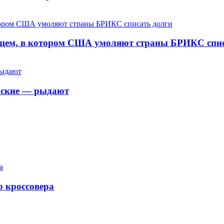
ущем, в котором США умоляют страны БРИКС спис
айские — рыдают
о кроссовера