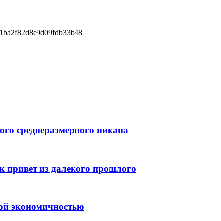
1ba2f82d8e9d09fdb33b48
вого среднеразмерного пикапа
к привет из далекого прошлого
ной экономичностью