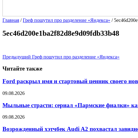
Главная
/
Греф пошутил про разделение «Яндекса»
/
5ec46d200e
5ec46d200e1ba2f82d8e9d09fdb33b48
Предыдущий
Греф пошутил про разделение «Яндекса»
Читайте также
Ford раскрыл имя и стартовый ценник своего но
09.08.2026
Мыльные страсти: сериал «Пармские фиалки» ка
09.08.2026
Возрожденный хэтчбек Audi A2 похвастал завид