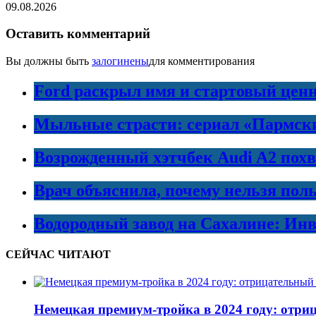
09.08.2026
Оставить комментарий
Вы должны быть
залогинены
для комментирования
Ford раскрыл имя и стартовый ценн
Мыльные страсти: сериал «Пармски
Возрожденный хэтчбек Audi A2 пох
Врач объяснила, почему нельзя пол
Водородный завод на Сахалине: Инв
СЕЙЧАС ЧИТАЮТ
Немецкая премиум-тройка в 2024 году: отри