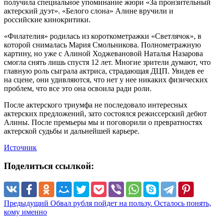
получила специальное упоминание жюри «За пронзительный
актерский дуэт». «Белого слона» Алине вручили и
российские кинокритики.
«Филателия» родилась из короткометражки «Светлячок», в
которой снималась Мария Смольникова. Полнометражную
картину, но уже с Алиной Ходжевановой Наталья Назарова
смогла снять лишь спустя 12 лет. Многие зрители думают, что
главную роль сыграла актриса, страдающая ДЦП. Увидев ее
на сцене, они удивляются, что нет у нее никаких физических
проблем, что все это она освоила ради роли.
После актерского триумфа не последовало интересных
актерских предложений, зато состоялся режиссерский дебют
Алины. После премьеры мы и поговорили о превратностях
актерской судьбы и дальнейшей карьере.
Источник
Поделиться ссылкой:
Предыдущий
Обвал рубля пойдет на пользу. Осталось понять,
кому именно