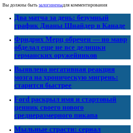
Вы должны быть
залогинены
для комментирования
Два матча за день: безумный
график Дианы Шнайдер в Канаде
Фридрих Мерц обречен — но мавр
обделал еще не все делишки
германских оружейников
Выявлена негативная реакция
мозга на хроническую мигрень:
старится быстрее
Ford раскрыл имя и стартовый
ценник своего нового
среднеразмерного пикапа
Мыльные страсти: сериал