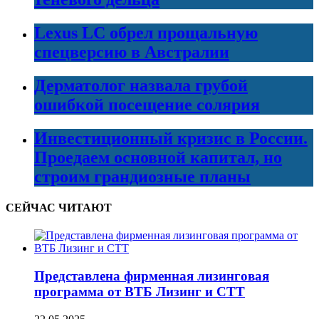
Lexus LC обрел прощальную
спецверсию в Австралии
Дерматолог назвала грубой
ошибкой посещение солярия
Инвестиционный кризис в России.
Проедаем основной капитал, но
строим грандиозные планы
СЕЙЧАС ЧИТАЮТ
Представлена фирменная лизинговая
программа от ВТБ Лизинг и СТТ