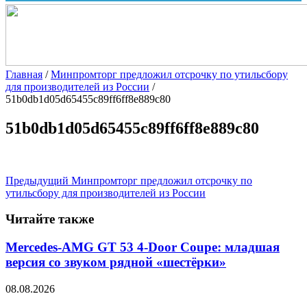
Главная
/
Минпромторг предложил отсрочку по утильсбору
для производителей из России
/
51b0db1d05d65455c89ff6ff8e889c80
51b0db1d05d65455c89ff6ff8e889c80
Предыдущий
Минпромторг предложил отсрочку по
утильсбору для производителей из России
Читайте также
Mercedes-AMG GT 53 4-Door Coupe: младшая
версия со звуком рядной «шестёрки»
08.08.2026