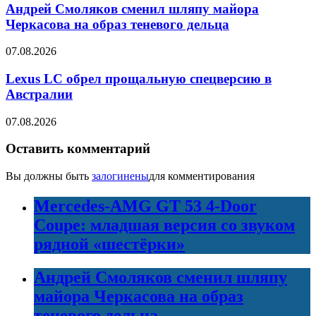
Андрей Смоляков сменил шляпу майора
Черкасова на образ теневого дельца
07.08.2026
Lexus LC обрел прощальную спецверсию в
Австралии
07.08.2026
Оставить комментарий
Вы должны быть
залогинены
для комментирования
Mercedes-AMG GT 53 4-Door
Coupe: младшая версия со звуком
рядной «шестёрки»
Андрей Смоляков сменил шляпу
майора Черкасова на образ
теневого дельца