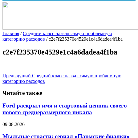
Главная
/
Средний класс назвал самую проблемную
категорию расходов
/
c2e7f235370e4529e1c4a6dadea4f1ba
c2e7f235370e4529e1c4a6dadea4f1ba
Предыдущий
Средний класс назвал самую проблемную
категорию расходов
Читайте также
Ford раскрыл имя и стартовый ценник своего
нового среднеразмерного пикапа
09.08.2026
Мыльные страсти: сериал «Пармские фиалки»