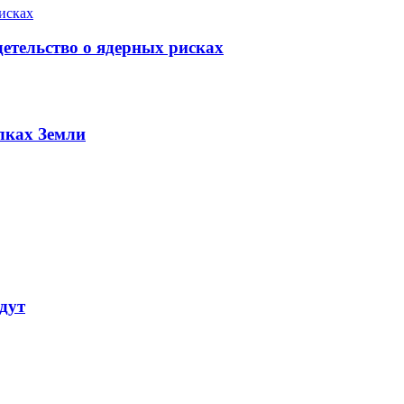
етельство о ядерных рисках
лках Земли
дут