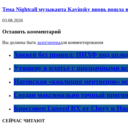
Тема Nightcall музыканта Kavinsky вновь вошла в
03.08.2026
Оставить комментарий
Вы должны быть
залогинены
для комментирования
Хоккей без правил: ИИХФ под апло
Утяшеву в платье с прозрачными в
Натовская «коалиция мертвецов» ос
Создан максимально точный прогно
Кроссовер Luxeed RX от Chery и Hu
СЕЙЧАС ЧИТАЮТ