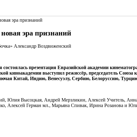
новая эра признаний
 новая эра признаний
бочка»
Александр Воздвиженский
я состоялась презентация Евразийской академии кинематог
ской киноакадемии выступил режиссёр, председатель Союза
лючая Китай, Индию, Венесуэлу, Сербию, Белоруссию, Турци
ий, Юлия Высоцкая, Андрей Мерзликин, Алексей Учитель, Анна
ко, Алексей Герман мл., Марьяна Спивак, Ирина Розанова и Ю