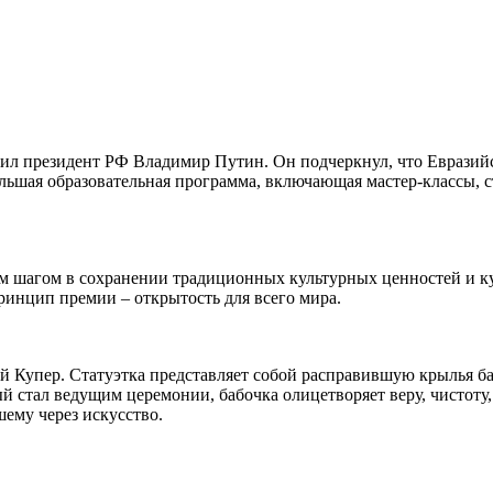
вил президент РФ Владимир Путин. Он подчеркнул, что Евразийс
ьшая образовательная программа, включающая мастер-классы, с
м шагом в сохранении традиционных культурных ценностей и кул
инцип премии – открытость для всего мира.
 Купер. Статуэтка представляет собой расправившую крылья б
й стал ведущим церемонии, бабочка олицетворяет веру, чистоту
ему через искусство.