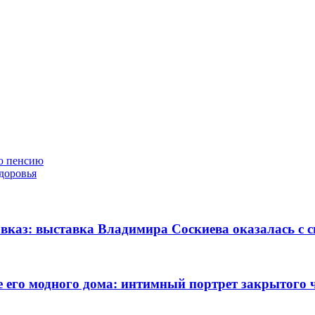
ую пенсию
здоровья
авказ: выставка Владимира Соскиева оказалась с
 его модного дома: интимный портрет закрытого 