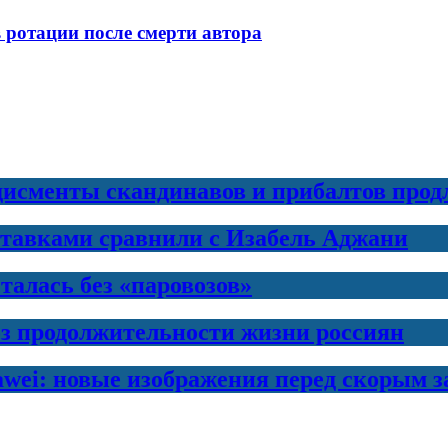
 ротации после смерти автора
дисменты скандинавов и прибалтов прод
ставками сравнили с Изабель Аджани
талась без «паровозов»
з продолжительности жизни россиян
awei: новые изображения перед скорым 