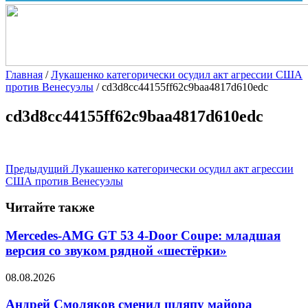
Главная
/
Лукашенко категорически осудил акт агрессии США
против Венесуэлы
/
cd3d8cc44155ff62c9baa4817d610edc
cd3d8cc44155ff62c9baa4817d610edc
Предыдущий
Лукашенко категорически осудил акт агрессии
США против Венесуэлы
Читайте также
Mercedes-AMG GT 53 4-Door Coupe: младшая
версия со звуком рядной «шестёрки»
08.08.2026
Андрей Смоляков сменил шляпу майора