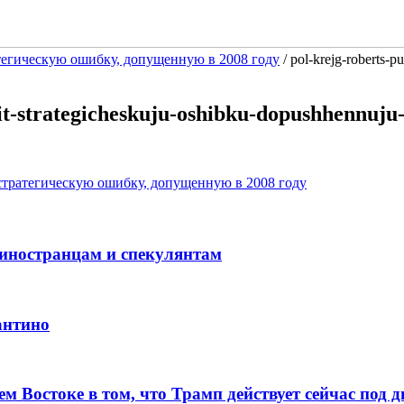
тегическую ошибку, допущенную в 2008 году
/
pol-krejg-roberts-p
rit-strategicheskuju-oshibku-dopushhennuj
стратегическую ошибку, допущенную в 2008 году
иностранцам и спекулянтам
антино
Востоке в том, что Трамп действует сейчас под д