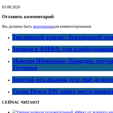
05.08.2026
Оставить комментарий
Вы должны быть
залогинены
для комментирования
Топливный кризис: бензиновый кра
Заговор в ФИФА: три конфедераци
Максим Шевченко: Парадокс ситуаци
Тегерана
Золотой век языков угас ещё до кол
Седан Denza Z9S занял место прова
СЕЙЧАС ЧИТАЮТ