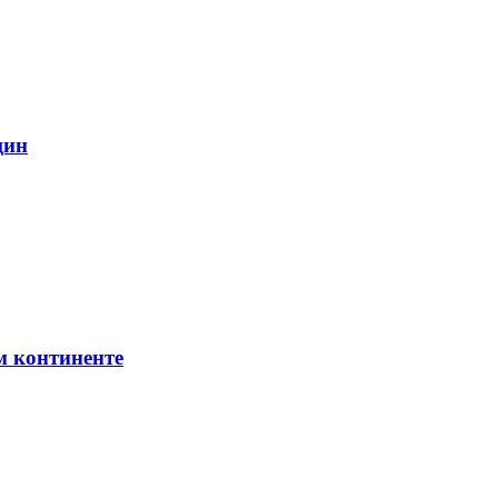
щин
м континенте