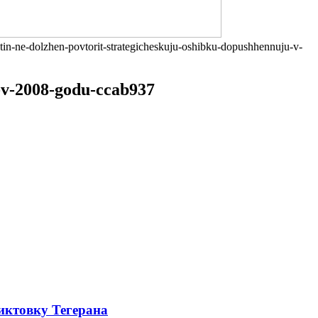
utin-ne-dolzhen-povtorit-strategicheskuju-oshibku-dopushhennuju-v-
u-v-2008-godu-ccab937
иктовку Тегерана