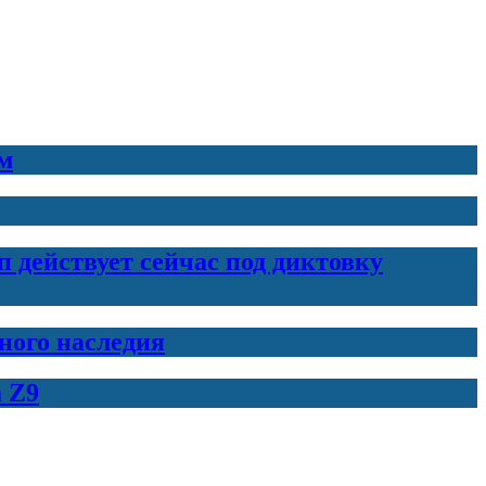
м
 действует сейчас под диктовку
нного наследия
 Z9