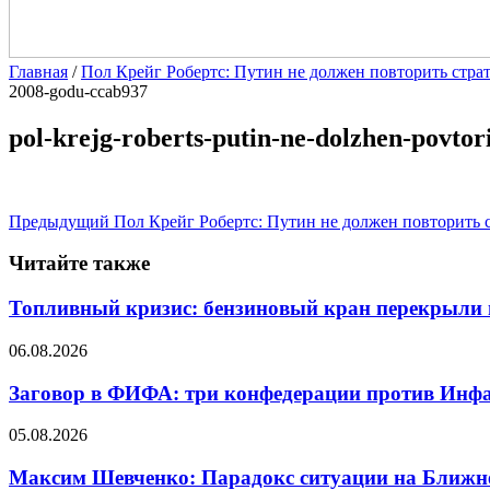
Главная
/
Пол Крейг Робертс: Путин не должен повторить стра
2008-godu-ccab937
pol-krejg-roberts-putin-ne-dolzhen-povto
Предыдущий
Пол Крейг Робертс: Путин не должен повторить 
Читайте также
Топливный кризис: бензиновый кран перекрыли 
06.08.2026
Заговор в ФИФА: три конфедерации против Инф
05.08.2026
Максим Шевченко: Парадокс ситуации на Ближнем 