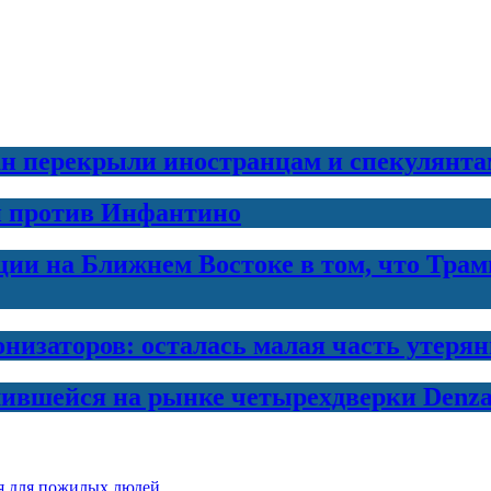
н перекрыли иностранцам и спекулянта
и против Инфантино
и на Ближнем Востоке в том, что Трамп
онизаторов: осталась малая часть утеря
лившейся на рынке четырехдверки Denza