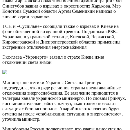
Глава Харьковской областной военной администрации Олег
Синегубов заявил о взрывах в окрестностях Харькова. Мэр
Конотопа Сумской области Артем Семенихин написал о
«целой серии взрывов».
ТСН и «Суспiльне» сообщали также о взрывах в Киеве на
фоне объявленной воздушной тревоги. По данным «РБК-
Украина», в украинской столице, Киевской, Черкасской,
Кировоградской и Днепропетровской областях применены
экстренные отключения энергоснабжения.
Экс-глава «Укрэнерго» заявил о страхе Киева из-за
отключений света зимой
Министр энергетики Украины Светлана Гринчук
подтвердила, что в ряде регионов страны ввели аварийные
отключения энергоснабжения. Ее заявление приводится в
телеграм-канале украинского минэнерго. По словам Гринчук,
восстановительные работы начнут, «как только позволит
ситуация с безопасностью». Аварийные отключения будут
отменены после «стабилизации ситуации в энергосистеме»,
уточнила министр.
Минобороны России подчеркивает, что удары наносятся по