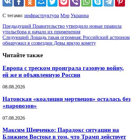
С тегами:
инфраструктура
Мэр
Украина
Предыдущий
Правительство утвердило новые правила
утильсбора и начало их применения
Следующий
Лошадь такая огромная: Российский астроном
обнаружил в созвездии Девы яркую комету
Читайте также
Европа с треском проиграла газовую войну,
ей же и объявленную России
08.08.2026
Натовская «коалиция мертвецов» осталась без
«паровозов»
07.08.2026
Максим Шевченко: Парадокс ситуации на
Ближнем Востоке в том, что Трамп действует