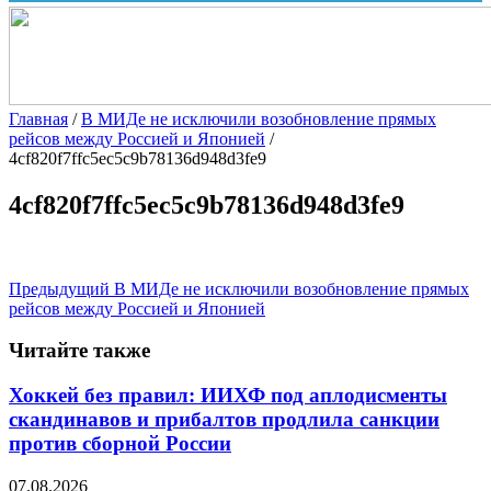
Главная
/
В МИДе не исключили возобновление прямых
рейсов между Россией и Японией
/
4cf820f7ffc5ec5c9b78136d948d3fe9
4cf820f7ffc5ec5c9b78136d948d3fe9
Предыдущий
В МИДе не исключили возобновление прямых
рейсов между Россией и Японией
Читайте также
Хоккей без правил: ИИХФ под аплодисменты
скандинавов и прибалтов продлила санкции
против сборной России
07.08.2026