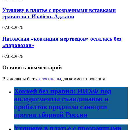
Утяшеву в платье с прозрачными вставками
сравнили с Изабель Аджани
07.08.2026
Натовская «коалиция мертвецов» осталась без
«паровозов»
07.08.2026
Оставить комментарий
Вы должны быть
залогинены
для комментирования
Хоккей без правил: ИИХФ под
аплодисменты скандинавов и
прибалтов продлила санкции
против сборной России
Утяшеву в платье с прозрачными