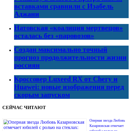
вставками сравнили с Изабель
Аджани
Натовская «коалиция мертвецов»
осталась без «паровозов»
Создан максимально точный
прогноз продолжительности жизни
россиян
Кроссовер Luxeed RX от Chery и
Huawei: новые изображения перед
скорым запуском
СЕЙЧАС ЧИТАЮТ
Оперная звезда Любовь
Казарновская отмечает