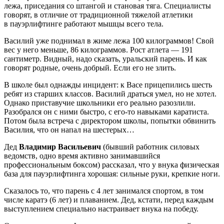
лежа, приседания со штангой и становая тяга. Специалисты
говорят, в отличие от традиционной тяжелой атлетики
в пауэрлифтинге работают мышцы всего тела.
Василий уже поднимал в жиме лежа 100 килограммов! Свой
вес у него меньше, 86 килограммов. Рост атлета — 191
сантиметр. Видный, надо сказать, уральский парень. И как
говорят родные, очень добрый. Если его не злить.
В школе был однажды инцидент: к Васе прицепились шесть
ребят из старших классов. Василий драться умел, но не хотел.
Однако приставучие школьники его реально разозлили.
Разобрался он с ними быстро, с его-то навыками каратиста.
Потом была встреча с директором школы, попытки обвинить
Василия, что он напал на шестерых…
Дед
Владимир Васильевич
(бывший работник силовых
ведомств, одно время активно занимавшийся
профессиональным боксом) рассказал, что у внука физическая
база для пауэрлифтинга хорошая: сильные руки, крепкие ноги.
Сказалось то, что парень с 4 лет занимался спортом, в том
числе каратэ (6 лет) и плаванием. Дед, кстати, перед каждым
выступлением специально настраивает внука на победу.