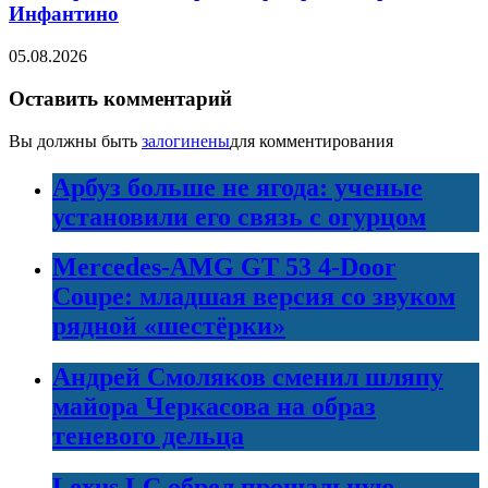
Инфантино
05.08.2026
Оставить комментарий
Вы должны быть
залогинены
для комментирования
Арбуз больше не ягода: ученые
установили его связь с огурцом
Mercedes-AMG GT 53 4-Door
Coupe: младшая версия со звуком
рядной «шестёрки»
Андрей Смоляков сменил шляпу
майора Черкасова на образ
теневого дельца
Lexus LC обрел прощальную