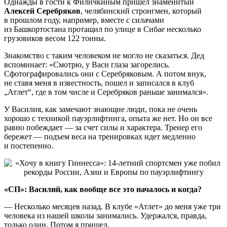
Однажды в гости к Филичкиным пришел знаменитый
Алексей Серебряков
, челябинский стронгмен, который
в прошлом году, например, вместе с силачами
из Башкортостана протащил по улице в Сибае несколько
грузовиков весом 122 тонны.
Знакомство с таким человеком не могло не сказаться. Дед
вспоминает: «Смотрю, у Васи глаза загорелись.
Сфотографировались они с Серебряковым. А потом внук,
не ставя меня в известность, пошел и записался в клуб
„Атлет“, где в том числе и Серебряков раньше занимался».
У Василия, как замечают знающие люди, пока не очень
хорошо с техникой пауэрлифтинга, опыта же нет. Но он все
равно побеждает — за счет силы и характера. Тренер его
бережет — подъем веса на тренировках идет медленно
и постепенно.
«СП»: Василий, как вообще все это началось и когда?
— Несколько месяцев назад. В клубе «Атлет» до меня уже три
человека из нашей школы занимались. Удержался, правда,
только один. Потом я пришел.