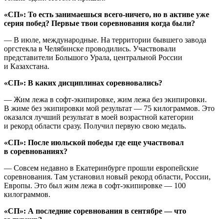
«СП»: То есть занимаешься всего-ничего, но в активе уже
серия побед? Первые твои соревнования когда были?
— В июле, международные. На территории бывшего завода
оргстекла в Челябинске проводились. Участвовали
представители Большого Урала, центральной России
и Казахстана.
«СП»: В каких дисциплинах соревновались?
— Жим лежа в софт-экипировке, жим лежа без экипировки.
В жиме без экипировки мой результат — 75 килограммов. Это
оказался лучший результат в моей возрастной категории
и рекорд области сразу. Получил первую свою медаль.
«СП»: После июльской победы где еще участвовал
в соревнованиях?
— Совсем недавно в Екатеринбурге прошли европейские
соревнования. Там установил новый рекорд области, России,
Европы. Это был жим лежа в софт-экипировке — 100
килограммов.
«СП»: А последние соревнования в сентябре — что