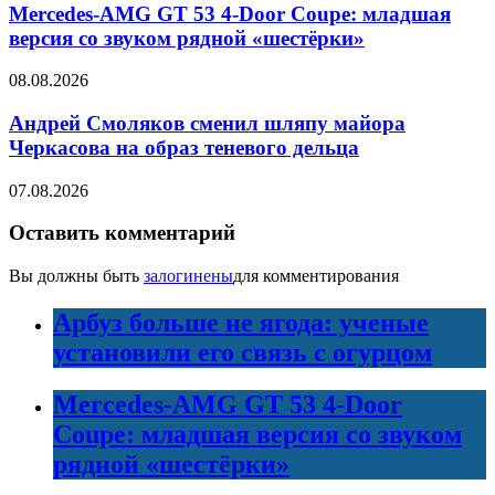
Mercedes-AMG GT 53 4-Door Coupe: младшая
версия со звуком рядной «шестёрки»
08.08.2026
Андрей Смоляков сменил шляпу майора
Черкасова на образ теневого дельца
07.08.2026
Оставить комментарий
Вы должны быть
залогинены
для комментирования
Арбуз больше не ягода: ученые
установили его связь с огурцом
Mercedes-AMG GT 53 4-Door
Coupe: младшая версия со звуком
рядной «шестёрки»