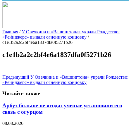
Главная
/
У Овечкина и «Вашингтона» украли Рождество:
«Рейнджерс» выдали огненную концовку
/
c1e1b2a2c2bf4e6a1837dfa0f5271b26
c1e1b2a2c2bf4e6a1837dfa0f5271b26
Предыдущий
У Овечкина и «Вашингтона» украли Рождество:
«Рейнджерс» выдали огненную концовку
Читайте также
Арбуз больше не ягода: ученые установили его
связь с огурцом
08.08.2026