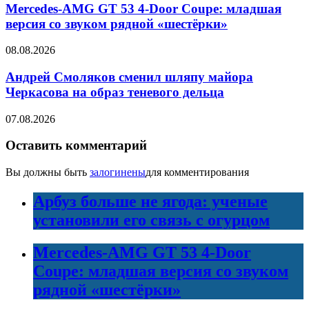
Mercedes-AMG GT 53 4-Door Coupe: младшая
версия со звуком рядной «шестёрки»
08.08.2026
Андрей Смоляков сменил шляпу майора
Черкасова на образ теневого дельца
07.08.2026
Оставить комментарий
Вы должны быть
залогинены
для комментирования
Арбуз больше не ягода: ученые
установили его связь с огурцом
Mercedes-AMG GT 53 4-Door
Coupe: младшая версия со звуком
рядной «шестёрки»