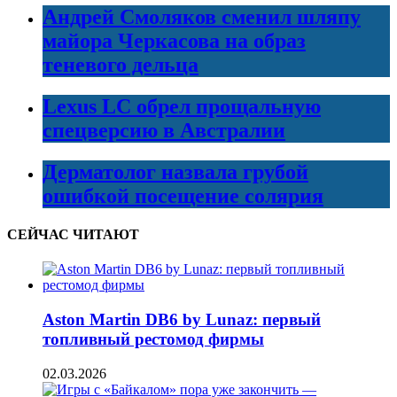
Андрей Смоляков сменил шляпу
майора Черкасова на образ
теневого дельца
Lexus LC обрел прощальную
спецверсию в Австралии
Дерматолог назвала грубой
ошибкой посещение солярия
СЕЙЧАС ЧИТАЮТ
Aston Martin DB6 by Lunaz: первый
топливный рестомод фирмы
02.03.2026