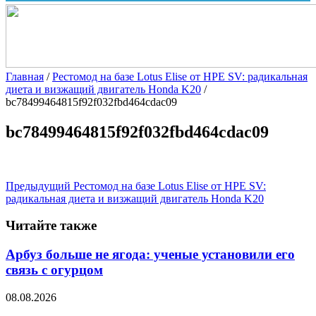
Главная
/
Рестомод на базе Lotus Elise от HPE SV: радикальная
диета и визжащий двигатель Honda K20
/
bc78499464815f92f032fbd464cdac09
bc78499464815f92f032fbd464cdac09
Предыдущий
Рестомод на базе Lotus Elise от HPE SV:
радикальная диета и визжащий двигатель Honda K20
Читайте также
Арбуз больше не ягода: ученые установили его
связь с огурцом
08.08.2026