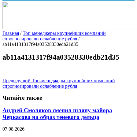
Главная
/
Топ-менеджеры крупнейших компаний
спрогнозировали ослабление рубля
/
ab11a4131317f94a03528330edb21d35
ab11a4131317f94a03528330edb21d35
Предыдущий
Топ-менеджеры крупнейших компаний
спрогнозировали ослабление рубля
Читайте также
Андрей Смоляков сменил шляпу майора
Черкасова на образ теневого дельца
07.08.2026