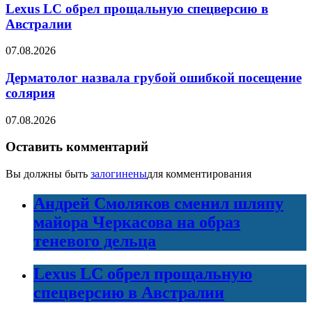
Lexus LC обрел прощальную спецверсию в
Австралии
07.08.2026
Дерматолог назвала грубой ошибкой посещение
солярия
07.08.2026
Оставить комментарий
Вы должны быть
залогинены
для комментирования
Андрей Смоляков сменил шляпу
майора Черкасова на образ
теневого дельца
Lexus LC обрел прощальную
спецверсию в Австралии