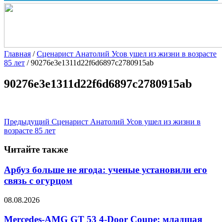
Главная
/
Сценарист Анатолий Усов ушел из жизни в возрасте
85 лет
/
90276e3e1311d22f6d6897c2780915ab
90276e3e1311d22f6d6897c2780915ab
Предыдущий
Сценарист Анатолий Усов ушел из жизни в
возрасте 85 лет
Читайте также
Арбуз больше не ягода: ученые установили его
связь с огурцом
08.08.2026
Mercedes-AMG GT 53 4-Door Coupe: младшая