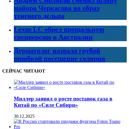
Андрей Смоляков сменил шляпу
майора Черкасова на образ
теневого дельца
Lexus LC обрел прощальную
спецверсию в Австралии
Дерматолог назвала грубой
ошибкой посещение солярия
СЕЙЧАС ЧИТАЮТ
Миллер заявил о росте поставок газа в
Китай по «Силе Сибири»
30.12.2025