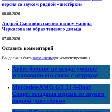
версия со звуком рядной «шестёрки»
08.08.2026
Андрей Смоляков сменил шляпу майора
Черкасова на образ теневого дельца
07.08.2026
Оставить комментарий
Вы должны быть
залогинены
для комментирования
Арбуз больше не ягода: ученые
установили его связь с огурцом
Mercedes-AMG GT 53 4-Door
Coupe: младшая версия со звуком
рядной «шестёрки»