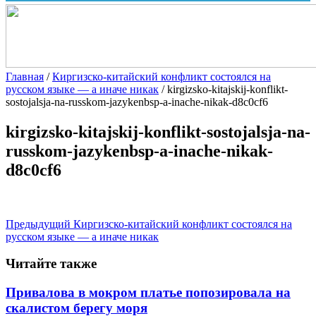
Главная
/
Киргизско-китайский конфликт состоялся на
русском языке — а иначе никак
/
kirgizsko-kitajskij-konflikt-
sostojalsja-na-russkom-jazykenbsp-a-inache-nikak-d8c0cf6
kirgizsko-kitajskij-konflikt-sostojalsja-na-
russkom-jazykenbsp-a-inache-nikak-
d8c0cf6
Предыдущий
Киргизско-китайский конфликт состоялся на
русском языке — а иначе никак
Читайте также
Привалова в мокром платье попозировала на
скалистом берегу моря