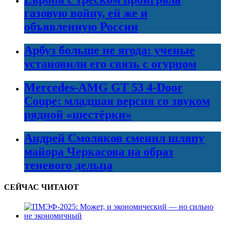
газовую войну, ей же и
объявленную России
Арбуз больше не ягода: ученые
установили его связь с огурцом
Mercedes-AMG GT 53 4-Door
Coupe: младшая версия со звуком
рядной «шестёрки»
Андрей Смоляков сменил шляпу
майора Черкасова на образ
теневого дельца
СЕЙЧАС ЧИТАЮТ