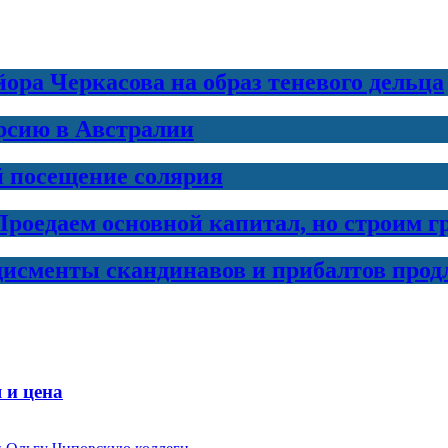
ра Черкасова на образ теневого дельца
рсию в Австралии
й посещение солярия
Проедаем основной капитал, но строим 
дисменты скандинавов и прибалтов прод
 и цена