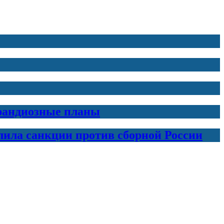
грандиозные планы
лила санкции против сборной России