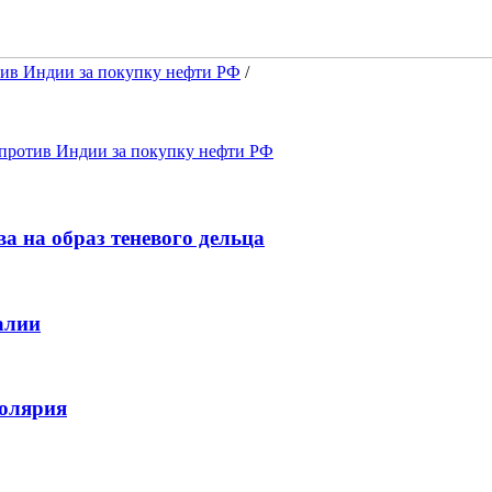
тив Индии за покупку нефти РФ
/
 против Индии за покупку нефти РФ
 на образ теневого дельца
алии
солярия