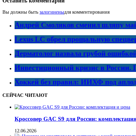
Оставить комментарий
Вы должны быть
залогинены
для комментирования
Андрей Смоляков сменил шляпу майо
Lexus LC обрел прощальную спецве
Дерматолог назвала грубой ошибко
Инвестиционный кризис в России. 
Хоккей без правил: ИИХФ под апло
СЕЙЧАС ЧИТАЮТ
Кроссовер GAC S9 для России: комплектация
12.06.2026