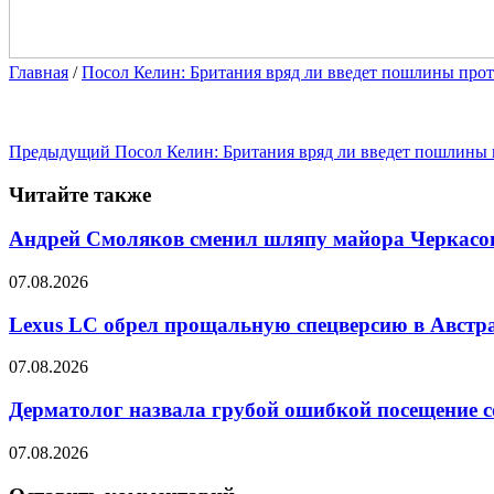
Главная
/
Посол Келин: Британия вряд ли введет пошлины про
Предыдущий
Посол Келин: Британия вряд ли введет пошлины
Читайте также
Андрей Смоляков сменил шляпу майора Черкасова
07.08.2026
Lexus LC обрел прощальную спецверсию в Австр
07.08.2026
Дерматолог назвала грубой ошибкой посещение 
07.08.2026