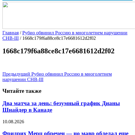
Главная
/
Рубио обвинил Россию в многолетнем нарушении
СНВ-III
/
1668c179f6a88ce8c17e6681612d2f02
1668c179f6a88ce8c17e6681612d2f02
Предыдущий
Рубио обвинил Россию в многолетнем
нарушении СНВ-III
Читайте также
Два матча за день: безумный график Дианы
Шнайдер в Канаде
10.08.2026
Фридрих Мерц обречен — но мавр обделал еще