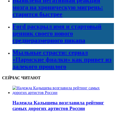
Выявлена негативная реакция
мозга на хроническую мигрень:
старится быстрее
Ford раскрыл имя и стартовый
ценник своего нового
среднеразмерного пикапа
Мыльные страсти: сериал
«Пармские фиалки» как привет из
далекого прошлого
СЕЙЧАС ЧИТАЮТ
Надежда Кадышева возглавила рейтинг
самых дорогих артистов России