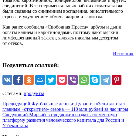
томатов: каротиноидов, полифенолов, витаминов и других
соединений. В экспериментальных работах томаты также
были связаны со снижением воспаления, окислительного
стресса и улучшением обмена жиров и глюкозы.
Как ранее сообщала «Свободная Пресса», арбузы и дыни
богаты калием и каротиноидами, поэтому дают мягкий
лимфодренажный эффект, являясь идеальным десертом
от отёков.
Источник
Поделиться ссылкой:
С тегами:
продукты
Предыдущий
Футбольные деньги: Дуран из «Зенита» стал
главным «открытием» сезона — 110 млн рублей за час игры
Следующий
Мирзиёев предложил создать совместную
платформу развития человеческого капитала для России и
Узбекистана