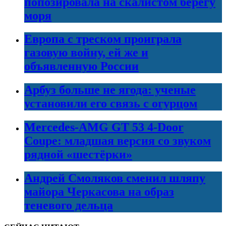
попозировала на скалистом берегу
моря
Европа с треском проиграла
газовую войну, ей же и
объявленную России
Арбуз больше не ягода: ученые
установили его связь с огурцом
Mercedes-AMG GT 53 4-Door
Coupe: младшая версия со звуком
рядной «шестёрки»
Андрей Смоляков сменил шляпу
майора Черкасова на образ
теневого дельца