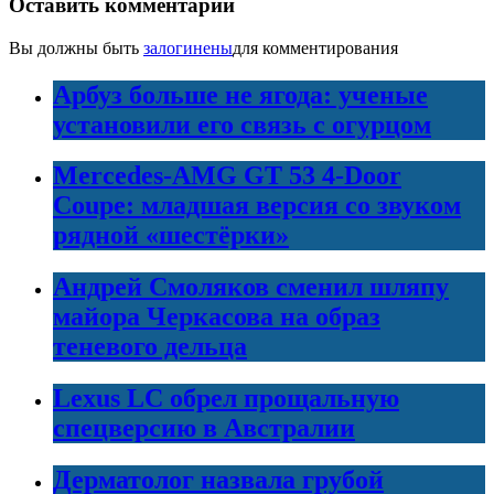
Оставить комментарий
Вы должны быть
залогинены
для комментирования
Арбуз больше не ягода: ученые
установили его связь с огурцом
Mercedes-AMG GT 53 4-Door
Coupe: младшая версия со звуком
рядной «шестёрки»
Андрей Смоляков сменил шляпу
майора Черкасова на образ
теневого дельца
Lexus LC обрел прощальную
спецверсию в Австралии
Дерматолог назвала грубой