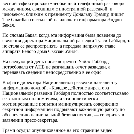
весной зафиксировало «необычный телефонный разговор»
между лицом, связанным с иностранной разведкой, и
человеком, близким к президенту Дональду Трампу, пишет
The Guardian со ссылкой на адвоката информатора Эндрю
Бакая.
По словам Бакая, когда эта информация была доведена до
сведения директора Национальной разведки Тулси Габбард, та
не стала ее распространять, а передала напрямую главе
аппарата Белого дома Сьюзан Уайлс.
На следующий день после встречи с Уайлс Габбард
потребовала от АНБ не разглашать отчет разведки, а
передавать сведения непосредственно в ее офис.
В офисе директора Национальной разведки назвали эту
информацию ложной. «Каждое действие директора
Национальной разведки Габбард полностью соответствовало
ее законным полномочиям, и эти политически
мотивированные попытки манипулировать совершенно
секретной информацией подрывают важнейшую работу по
обеспечению национальной безопасности», — говорится в
заявлении пресс-секретаря.
Трамп осудил опубликованное на его странице видео