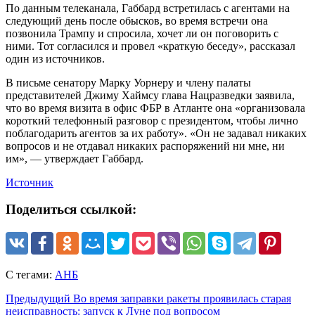
По данным телеканала, Габбард встретилась с агентами на
следующий день после обысков, во время встречи она
позвонила Трампу и спросила, хочет ли он поговорить с
ними. Тот согласился и провел «краткую беседу», рассказал
один из источников.
В письме сенатору Марку Уорнеру и члену палаты
представителей Джиму Хаймсу глава Нацразведки заявила,
что во время визита в офис ФБР в Атланте она «организовала
короткий телефонный разговор с президентом, чтобы лично
поблагодарить агентов за их работу». «Он не задавал никаких
вопросов и не отдавал никаких распоряжений ни мне, ни
им», — утверждает Габбард.
Источник
Поделиться ссылкой:
С тегами:
АНБ
Предыдущий
Во время заправки ракеты проявилась старая
неисправность: запуск к Луне под вопросом