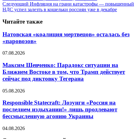
Следующий
Инфляция на грани катастрофы — повышенный
НДС успел залезть в кошельки россиян уже в декабре
Читайте также
Натовская «коалиция мертвецов» осталась без
«паровозов»
07.08.2026
Максим Шевченко: Парадокс ситуации на
Ближнем Востоке в том, что Трамп действует
сейчас под диктовку Тегерана
05.08.2026
Responsible Statecraft: Лозунги «Россия на
последнем издыхании!» лишь продлевают
бессмысленную агонию Украины
04.08.2026